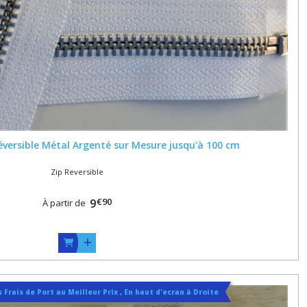
Réversible Métal Argenté sur Mesure jusqu'à 100 cm
Zip Reversible
€
90
9
À partir de
 Frais de Port au Meilleur Prix , En haut d'ecran à Droite