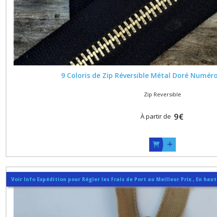
9 Coloris de Zip Réversible Métal Doré Numér
Zip Reversible
9
€
À partir de
Voir Info Expédition pour Régler les Frais de Port au Meilleur Prix , En hau