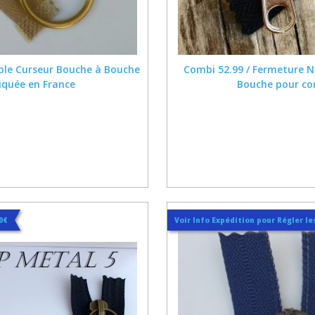
uble Curseur Bouche à Bouche
Combi 52.99 / Fermeture No
riquée en France
Bouche pour com
 0€
Voir Info Expédition pour Régler les