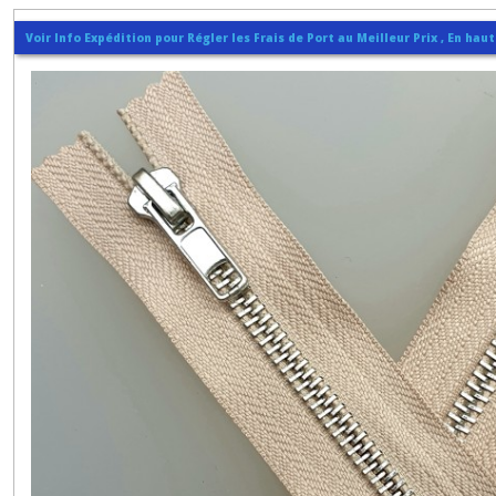
FIXES
(
Voir Info Expédition pour Régler les Frais de Port au Meilleur Prix , En hau
Non
séparable
)
(29)
ZIPS
SEPARABLES
(17)
ZIP
REVERSIBLE
(5)
Afficher
les
résultats