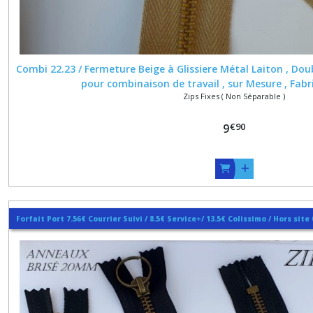
Combi 22.23 / Fermeture Beige à Glissiere Métal Laiton , Do
pour combinaison de travail , sur Mesure , Fab
Zips Fixes ( Non Séparable )
€
90
9
Forfait Port 7.56€ Courrier Suivi / 8.5€ Service+/ 13.5€ Colissimo / Hors site