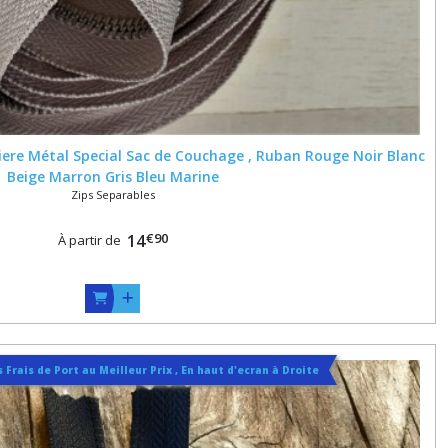
iere Métal Special Sac de Couchage , Ruban Rouge Noir Blanc
Beige Marron Gris Bleu Marine
Zips Separables
€
90
14
À partir de
 Frais de Port au Meilleur Prix , En haut d'ecran à Droite