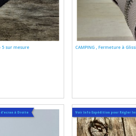
o 5 sur mesure
CAMPING , Fermeture à Gliss
t d'ecran à Droite
Voir Info Expédition pour Régler les