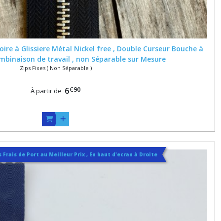
ire à Glissiere Métal Nickel free , Double Curseur Bouche à
binaison de travail , non Séparable sur Mesure
Zips Fixes ( Non Séparable )
€
90
6
À partir de
 Frais de Port au Meilleur Prix , En haut d'ecran à Droite