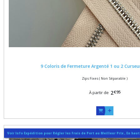
9 Coloris de Fermeture Argenté 1 ou 2 Curseu
Zips Fixes ( Non Séparable )
€
95
2
À partir de
Voir Info Expédition pour Régler les Frais de Port au Meilleur Prix , En hau