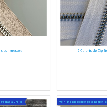
rs sur mesure
9 Coloris de Zip 
t d'ecran à Droite
Voir Info Expédition pour Régler les