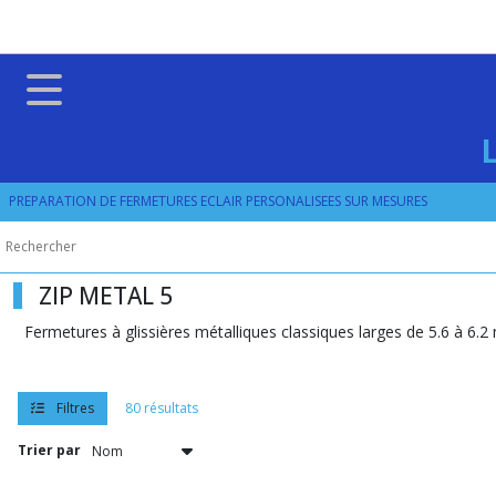
Fermer
FILTRES
Tous
les
produits
PREPARATION DE FERMETURES ECLAIR PERSONALISEES SUR MESURES
ZIP
METAL
ZIP
METAL
ZIP METAL 5
5
Fermetures à glissières métalliques classiques larges de 5.6 à 6.
ZIPS
TOUTES
OPTIONS
Filtres
80 résultats
(29)
Trier par
ZIPS