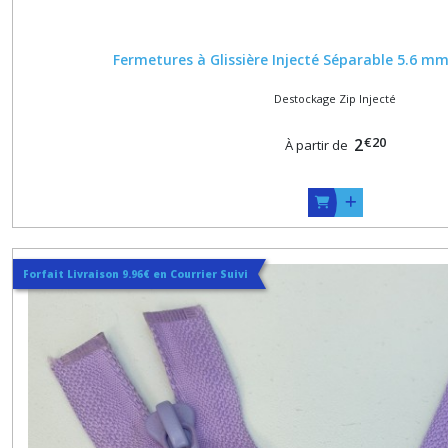
Fermetures à Glissière Injecté Séparable 5.6 m
Destockage Zip Injecté
€
20
2
À partir de
Forfait Livraison 9.96€ en Courrier Suivi