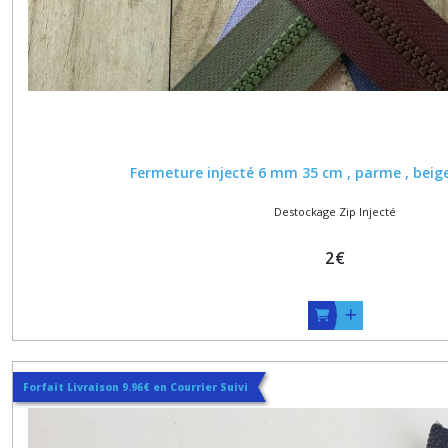
Fermeture injecté 6 mm 35 cm , parme , beige 
Destockage Zip Injecté
2
€
Forfait Livraison 9.96€ en Courrier Suivi