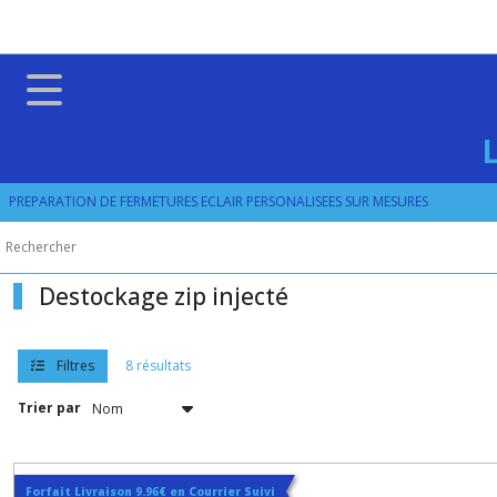
Fermer
FILTRES
Tous
les
produits
PREPARATION DE FERMETURES ECLAIR PERSONALISEES SUR MESURES
ZIP
PLASTIQUE
Destockage
zip
Destockage zip injecté
injecté
Filtres
8 résultats
Afficher
les
Trier par
résultats
Forfait Livraison 9.96€ en Courrier Suivi