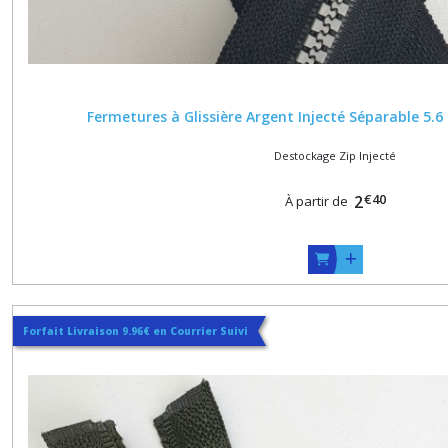
Fermetures à Glissière Argent Injecté Séparable 5.
Destockage Zip Injecté
€
40
2
À partir de
Forfait Livraison 9.96€ en Courrier Suivi