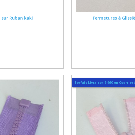
m sur Ruban kaki
Fermetures à Glissi
Forfait Livraison 9.96€ en Courrier 