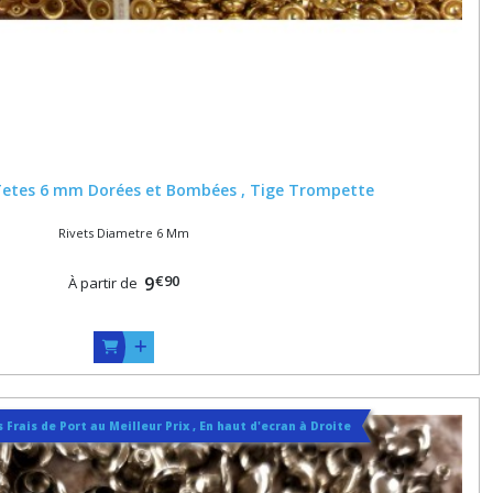
 Tetes 6 mm Dorées et Bombées , Tige Trompette
Rivets Diametre 6 Mm
€
90
9
À partir de
 Frais de Port au Meilleur Prix , En haut d'ecran à Droite