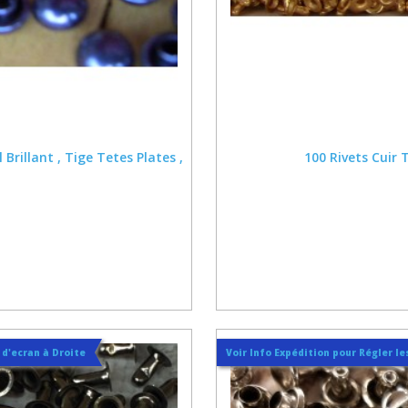
rillant , Tige Tetes Plates ,
100 Rivets Cuir
t d'ecran à Droite
Voir Info Expédition pour Régler les