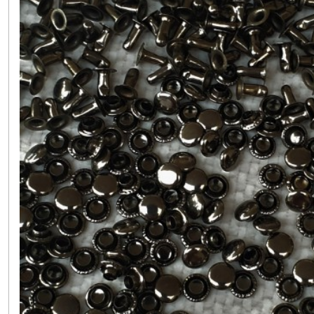
RIVETS
DIAMETRE
11
MM
(7)
RIVETS
12
à
17
MM
(7)
RIVET
DEMI
BOULE
(1)
RIVET