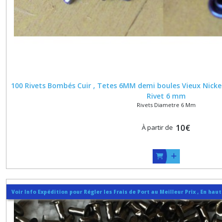
MM
(5)
RIVETS
DIAMETRE
8
MM
(14)
100 Rivets Bombés Cuir , Tetes 6MM demi boules Vieux Nickel B
Rivet 6 mm
Rivets Diametre 6 Mm
RIVETS
DIAMETRE
10
€
À partir de
9
MM
(6)
RIVETS
DIAMETRE
Voir Info Expédition pour Régler les Frais de Port au Meilleur Prix , En hau
10
MM
(7)