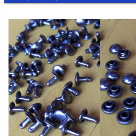
MM
ET
4
MM
(2)
RIVETS
DIAMETRE
5
MM
(4)
RIVETS
DIAMETRE
6
MM
(5)
RIVETS
DIAMETRE
7