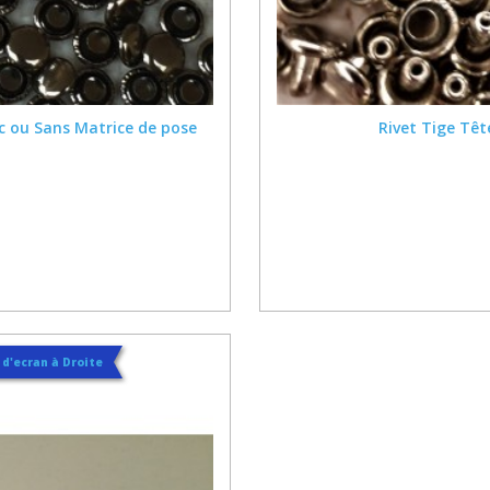
c ou Sans Matrice de pose
Rivet Tige Têt
t d'ecran à Droite