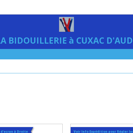
LA BIDOUILLERIE à CUXAC D'AUD
t d'ecran à Droite
Voir Info Expédition pour Régler les