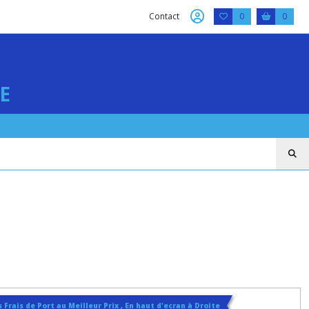
Contact
0
0
E
 Frais de Port au Meilleur Prix , En haut d'ecran à Droite