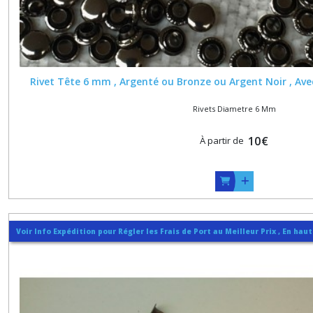
TUBULAIRE
DE
CEINTURE
(1)
Rivet Tête 6 mm , Argenté ou Bronze ou Argent Noir , Ave
Afficher
les
Rivets Diametre 6 Mm
résultats
10
€
À partir de
Voir Info Expédition pour Régler les Frais de Port au Meilleur Prix , En hau