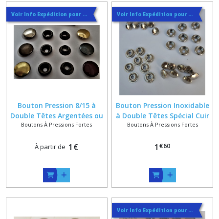
Voir Info Expédition pour Régler les Frais de Port au Meilleur Prix , En haut d'ecran à Droite
Voir Info Expédition pour Régler les Frais de Port au Meilleur Prix , En haut d'ecran à Droite
Bouton Pression 8/15 à
Bouton Pression Inoxidable
Double Têtes Argentées ou
à Double Têtes Spécial Cuir
Boutons À Pressions Fortes
Boutons À Pressions Fortes
Argent Noir
Trés Epais
€
60
1
€
1
À partir de
Voir Info Expédition pour Régler les Frais de Port au Meilleur Prix , En haut d'ecran à Droite