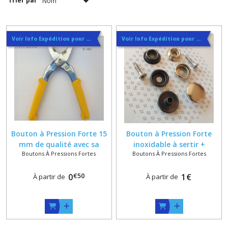
Trier par
Voir Info Expédition pour Régler les Frais de Port au Meilleur Prix , En haut d'ecran à Droite
Voir Info Expédition pour Régler les Frais de Port au Meilleur Prix , En haut d'ecran à Droite
Bouton à Pression Forte 15
Bouton à Pression Forte
mm de qualité avec sa
inoxidable à sertir +
Boutons À Pressions Fortes
Boutons À Pressions Fortes
grande pince à sertir en
Embase à visser
option
€
50
0
1
€
À partir de
À partir de