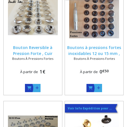
Bouton Reversible à
Boutons à pressions fortes
Pression Forte , Cuir
inoxidables 12 ou 15 mm ,
Boutons À Pressions Fortes
Boutons À Pressions Fortes
Camping Auto Moto ,
coloris argenté ou canon de
Coloris Argent , Doré ,
fusil
€
50
Bronze ou Canon , Tete
1
€
0
À partir de
À partir de
15mm
Voir Info Expédition pour Régler les Frais de Port au Meilleur Prix , En haut d'ecran à Droite