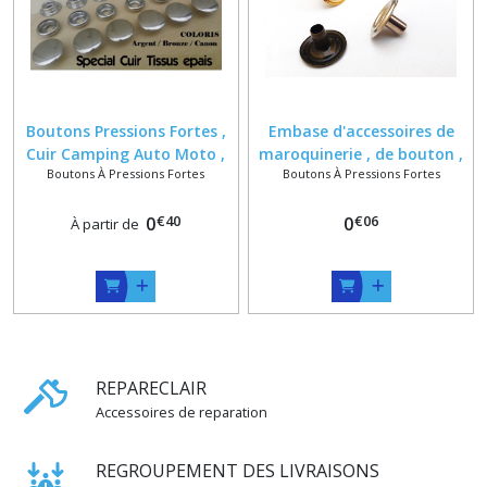
Boutons Pressions Fortes ,
Embase d'accessoires de
Cuir Camping Auto Moto ,
maroquinerie , de bouton ,
Boutons À Pressions Fortes
Boutons À Pressions Fortes
Coloris Argent , Vieux
de pression ou de rivet ,
Laiton Doré ou Canon
argenté , doré , vieux laiton
€
40
€
06
0
ou canon de fusil
0
À partir de
REPARECLAIR
Accessoires de reparation
REGROUPEMENT DES LIVRAISONS