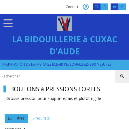
Fermer
Contact
0
0
FILTRES
Tous
LA BIDOUILLERIE à CUXAC
les
produits
D'AUDE
PRESSION
RIVET
OEILLET
PREPARATION DE FERMETURES ECLAIR PERSONALISEES SUR MESURES
BOUTONS
à
PRESSIONS
FORTES
BOUTONS à PRESSIONS FORTES
Grosse pression pour support epais et plutôt rigide
Afficher
les
Filtres
8 résultats
résultats