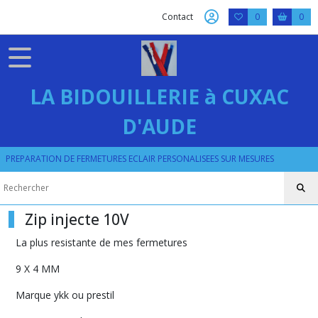
Fermer
Contact
0
0
FILTRES
Tous
LA BIDOUILLERIE à CUXAC
les
produits
D'AUDE
ZIP
PLASTIQUE
PREPARATION DE FERMETURES ECLAIR PERSONALISEES SUR MESURES
Zip
injecte
10V
Zip injecte 10V
Afficher
La plus resistante de mes fermetures
les
9 X 4 MM
résultats
Marque ykk ou prestil