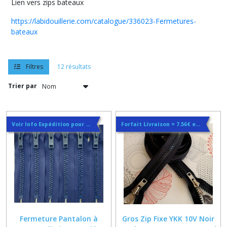
Lien vers zips bateaux
https://labidouillerie.com/catalogue/336023-Fermetures-
bateaux
Filtres
12 résultats
Trier par
Voir Info Expédition pour Régler les Frais de Port au Meilleur Prix , En haut d'ecran à Droite
Forfait Livraison = 7.56€ en Courrier Suivi
Fermeture Pantalon à
Gros Zip Fixe YKK 10V Noir