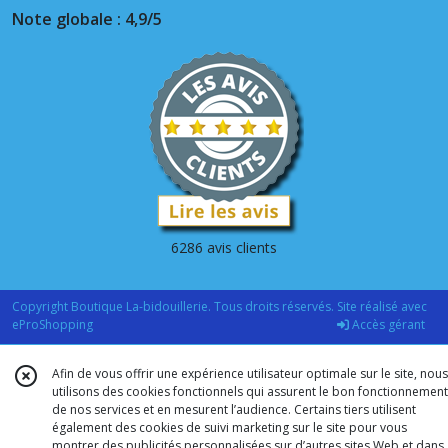
Note globale : 4,9/5
6286 avis clients
Copyright Boutique La-bidouillerie. Tous droits réservés. Site réalisé avec
eProShopping
Accès gérant
Afin de vous offrir une expérience utilisateur optimale sur le site, nous
utilisons des cookies fonctionnels qui assurent le bon fonctionnement
de nos services et en mesurent l’audience. Certains tiers utilisent
également des cookies de suivi marketing sur le site pour vous
montrer des publicités personnalisées sur d’autres sites Web et dans