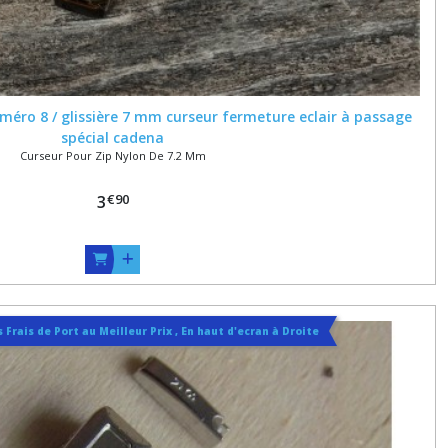
méro 8 / glissière 7 mm curseur fermeture eclair à passage
spécial cadena
Curseur Pour Zip Nylon De 7.2 Mm
€
90
3
 Frais de Port au Meilleur Prix , En haut d'ecran à Droite