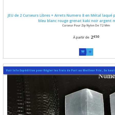
JEU de 2 Curseurs Libres + Arrets Numero 8 en Métal laqué
bleu blanc rouge grenat kaki noir argent 
Curseur Pour Zip Nylon De 7.2 Mm
€
50
2
À partir de
Voir Info Expédition pour Régler les Frais de Port au Meilleur Prix , En hau