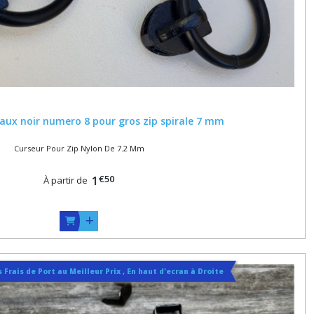
aux noir numero 8 pour gros zip spirale 7 mm
Curseur Pour Zip Nylon De 7.2 Mm
€
50
1
À partir de
 Frais de Port au Meilleur Prix , En haut d'ecran à Droite