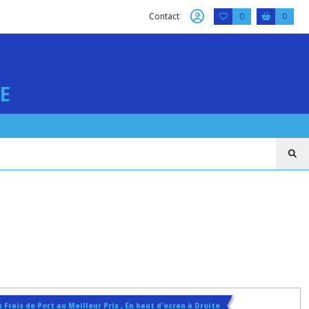
Contact
0
0
E
 Frais de Port au Meilleur Prix , En haut d'ecran à Droite