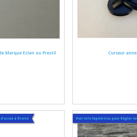
e Marque Eclair ou Prestil
Curseur anne
t d'ecran à Droite
Voir Info Expédition pour Régler les