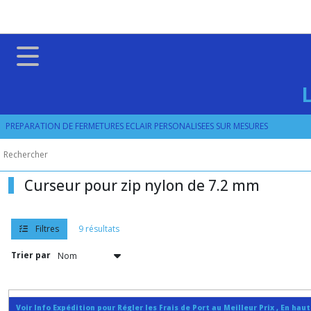
Fermer
FILTRES
Tous
les
produits
PREPARATION DE FERMETURES ECLAIR PERSONALISEES SUR MESURES
CURSEUR
Curseurs
pour
fermetures
Curseur pour zip nylon de 7.2 mm
spirales
en
nylon
N3
Filtres
9 résultats
à
N10
Trier par
curseur
pour
Voir Info Expédition pour Régler les Frais de Port au Meilleur Prix , En hau