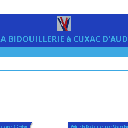
LA BIDOUILLERIE à CUXAC D'AUD
t d'ecran à Droite
Voir Info Expédition pour Régler les