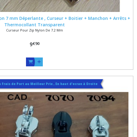
on 7 mm Déperlante , Curseur + Boitier + Manchon + Arrêts +
Thermocollant Transparent
Curseur Pour Zip Nylon De 7.2 Mm
€
90
9
 Frais de Port au Meilleur Prix , En haut d'ecran à Droite