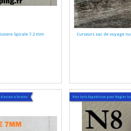
ssiere Spirale 7.2 mm
Curseurs sac de voyage nu
t d'ecran à Droite
Voir Info Expédition pour Régler les