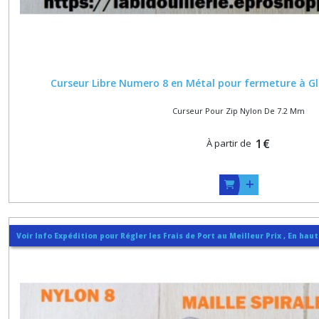
Curseur
pour
zip
nylon
de
Curseur Libre Numero 8 en Métal pour fermeture à Gli
10
mm
Curseur Pour Zip Nylon De 7.2 Mm
(5)
1
€
À partir de
Afficher
les
résultats
Voir Info Expédition pour Régler les Frais de Port au Meilleur Prix , En hau