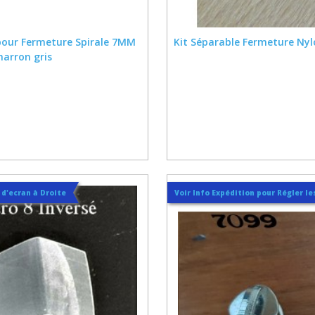
 pour Fermeture Spirale 7MM
Kit Séparable Fermeture Nyl
marron gris
t d'ecran à Droite
Voir Info Expédition pour Régler les