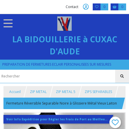
Contact
0
0
LA BIDOUILLERIE à CUXAC
D'AUDE
PREPARATION DE FERMETURES ECLAIR PERSONALISEES SUR MESURES
Accueil
ZIP METAL
ZIP METAL 5
ZIPS SEPARABLES
Fermeture Réversible Separable Noire à Glissiere Métal Vieux Laiton
sur Mesure jusqu'à 85 cm
Voir Info Expédition pour Régler les Frais de Port au Meilleur Prix , En haut d'ecran à Droite