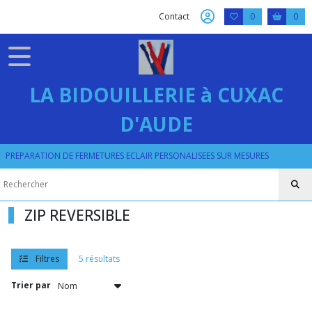
Fermer
Contact
0
0
FILTRES
Tous
LA BIDOUILLERIE à CUXAC
les
produits
D'AUDE
ZIP
METAL
PREPARATION DE FERMETURES ECLAIR PERSONALISEES SUR MESURES
ZIP
METAL
5
ZIP REVERSIBLE
ZIPS
TOUTES
OPTIONS
Filtres
5 résultats
(29)
Trier par
ZIPS