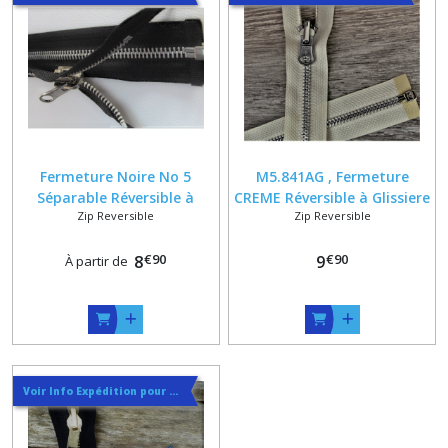
Fermeture Noire No 5
M5.841AG , Fermeture
Séparable Réversible à
CREME Réversible à Glissiere
Zip Reversible
Zip Reversible
Glissiere Métallique sur
Argentée 6 mm , Longueur
mesure jusqu'à 85 cm
sur Mesure 20 25 30 35 40 45
€
90
€
90
8
50 55 60 cm
9
À partir de
Voir Info Expédition pour Régler les Frais de Port au Meilleur Prix , En haut d'ecran à Droite