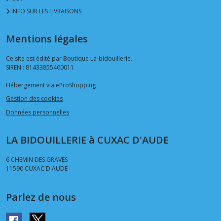
mm
(2)
INFO SUR LES LIVRAISONS
Mentions légales
Oeillet
12
mm
Ce site est édité par Boutique La-bidouillerie.
(1)
SIREN : 81433855400011
Hébergement via eProShopping
Oeillet
Gestion des cookies
13
Données personnelles
mm
(1)
LA BIDOUILLERIE à CUXAC D'AUDE
Oeillet
6 CHEMIN DES GRAVES
14
11590
CUXAC D AUDE
mm
(2)
Parlez de nous
Oeillet
15