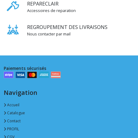
REPARECLAIR
(2)
Accessoires de reparation
Oeillet
REGROUPEMENT DES LIVRAISONS
7
mm
Nous contacter par mail
(1)
Oeillet
8
Paiements sécurisés
mm
(3)
Navigation
Oeillet
10
mm
Accueil
(6)
Catalogue
Contact
Oeillet
PROFIL
11
CGV