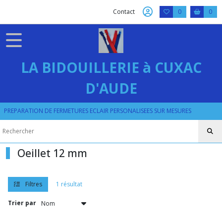
Fermer
Contact
0
0
FILTRES
Tous
LA BIDOUILLERIE à CUXAC
les
produits
D'AUDE
PRESSION
RIVET
OEILLET
PREPARATION DE FERMETURES ECLAIR PERSONALISEES SUR MESURES
OEILLETS
DE
3
à
Oeillet 12 mm
30
MM
Filtres
1 résultat
Oeillet
Trier par
3
mm