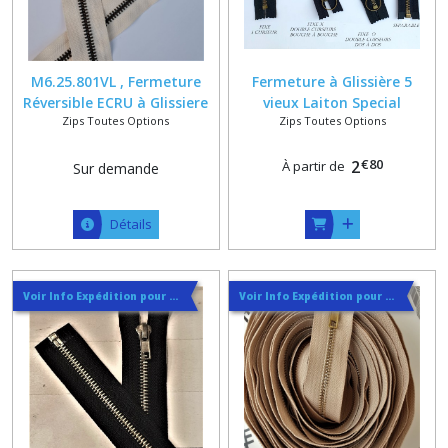
M6.25.801VL , Fermeture
Fermeture à Glissière 5
Réversible ECRU à Glissiere
vieux Laiton Special
Zips Toutes Options
Zips Toutes Options
Métal Bronze , Separable
Maroquinerie + 1 ou 2
ou non , Vetement ou
Curseur Anneaux Brisés 20
€
80
Maroquinerie
2
À partir de
Sur demande
Détails
Voir Info Expédition pour Régler les Frais de Port au Meilleur Prix , En haut d'ecran à Droite
Voir Info Expédition pour Régler les Frais de Port au Meilleur Prix , En haut d'ecran à Droite