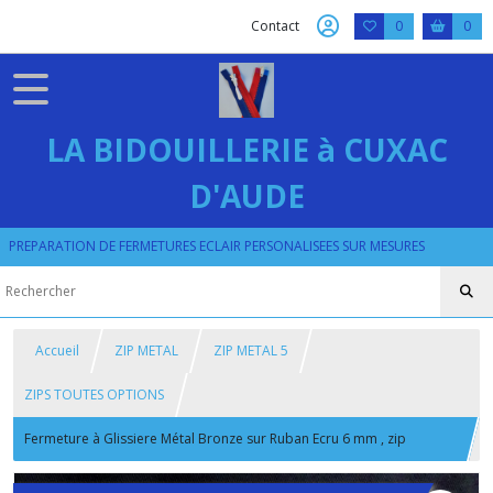
Contact
0
0
LA BIDOUILLERIE à CUXAC
D'AUDE
PREPARATION DE FERMETURES ECLAIR PERSONALISEES SUR MESURES
Accueil
ZIP METAL
ZIP METAL 5
ZIPS TOUTES OPTIONS
Fermeture à Glissiere Métal Bronze sur Ruban Ecru 6 mm , zip
separable ou fixe sur mesure