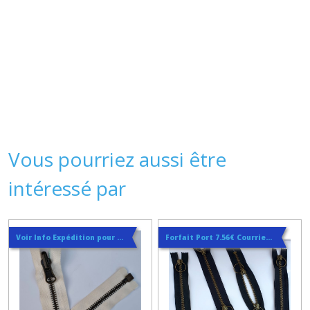
Vous pourriez aussi être
intéressé par
Voir Info Expédition pour Régler les Frais de Port au Meilleur Prix , En haut d'ecran à Droite
Forfait Port 7.56€ Courrier Suivi / 8.5€ Service+/ 13.5€ Colissimo / Hors site 0€