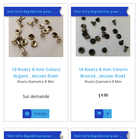
MM
ET
Voir Info Expédition pour Régler les Frais de Port au Meilleur Prix , En haut d'ecran à Droite
Voir Info Expédition pour Régler les Frais de Port au Meilleur Prix , En haut d'ecran à Droite
4
MM
(2)
RIVETS
DIAMETRE
5
MM
(4)
10 Rivets 8 mm Coloris
10 Rivets 8 mm Coloris
Argent , Ancien Rivet
Bronze , Ancien Rivet
Rivets Diametre 8 Mm
Rivets Diametre 8 Mm
Tubulaire de Cordonnerie
Tubulaire de Cordonnerie
RIVETS
DIAMETRE
€
80
1
Sur demande
6
MM
(5)
Détails
RIVETS
DIAMETRE
Voir Info Expédition pour Régler les Frais de Port au Meilleur Prix , En haut d'ecran à Droite
Voir Info Expédition pour Régler les Frais de Port au Meilleur Prix , En haut d'ecran à Droite
7