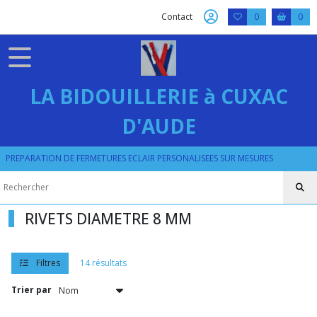
Fermer
Contact
0
0
FILTRES
Tous
LA BIDOUILLERIE à CUXAC
les
produits
D'AUDE
PRESSION
RIVET
OEILLET
PREPARATION DE FERMETURES ECLAIR PERSONALISEES SUR MESURES
RIVET
RIVETS DIAMETRE 8 MM
MATRICES
DE
POSE
(2)
Filtres
14 résultats
Trier par
RIVETS
3