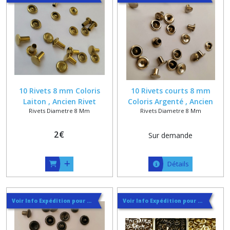
MM
(5)
RIVETS
DIAMETRE
8
MM
(14)
10 Rivets 8 mm Coloris
10 Rivets courts 8 mm
Laiton , Ancien Rivet
Coloris Argenté , Ancien
Rivets Diametre 8 Mm
Rivets Diametre 8 Mm
Tubulaire de Cordonnier
Rivet Tubulaire de
RIVETS
Cordonnerie
DIAMETRE
9
2
€
Sur demande
MM
(6)
Détails
RIVETS
DIAMETRE
10
Voir Info Expédition pour Régler les Frais de Port au Meilleur Prix , En haut d'ecran à Droite
Voir Info Expédition pour Régler les Frais de Port au Meilleur Prix , En haut d'ecran à Droite
MM
(7)