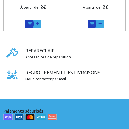
Ancien Rivet Tubulaire de
Cordonnerie
2
€
2
€
À partir de
À partir de
REPARECLAIR
Accessoires de reparation
REGROUPEMENT DES LIVRAISONS
Nous contacter par mail
Paiements sécurisés