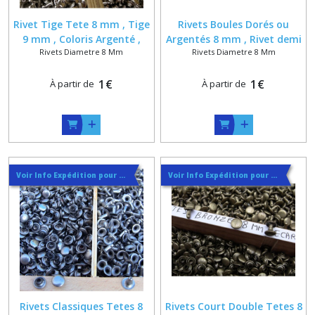
Rivet Tige Tete 8 mm , Tige
Rivets Boules Dorés ou
9 mm , Coloris Argenté ,
Argentés 8 mm , Rivet demi
Rivets Diametre 8 Mm
Rivets Diametre 8 Mm
Noir , Vieux Laiton ou
boule , Rivet Décoration
Argent Noir
Cuir
1
€
1
€
À partir de
À partir de
Voir Info Expédition pour Régler les Frais de Port au Meilleur Prix , En haut d'ecran à Droite
Voir Info Expédition pour Régler les Frais de Port au Meilleur Prix , En haut d'ecran à Droite
Rivets Classiques Tetes 8
Rivets Court Double Tetes 8