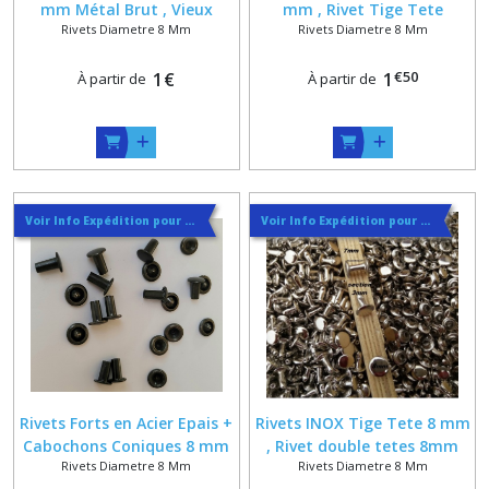
mm Métal Brut , Vieux
mm , Rivet Tige Tete
Rivets Diametre 8 Mm
Rivets Diametre 8 Mm
laiton , Argenté ou Vieux
Argent , Doré ou Canon
Nickel
pour support fin
€
50
1
€
1
À partir de
À partir de
Voir Info Expédition pour Régler les Frais de Port au Meilleur Prix , En haut d'ecran à Droite
Voir Info Expédition pour Régler les Frais de Port au Meilleur Prix , En haut d'ecran à Droite
Rivets Forts en Acier Epais +
Rivets INOX Tige Tete 8 mm
Cabochons Coniques 8 mm
, Rivet double tetes 8mm
Rivets Diametre 8 Mm
Rivets Diametre 8 Mm
Coloris Canon de fusil ,
inoxidables coloris argenté