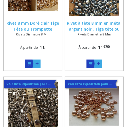
TUBULAIRE
DE
CEINTURE
(1)
Rivet 8 mm Doré clair Tige
Rivet à tête 8 mm en métal
Tête ou Trompette
argent noir , Tige tête ou
Rivets Diametre 8 Mm
Rivets Diametre 8 Mm
trompette
Afficher
les
€
90
1
€
11
À partir de
À partir de
résultats
Voir Info Expédition pour Régler les Frais de Port au Meilleur Prix , En haut d'ecran à Droite
Voir Info Expédition pour Régler les Frais de Port au Meilleur Prix , En haut d'ecran à Droite