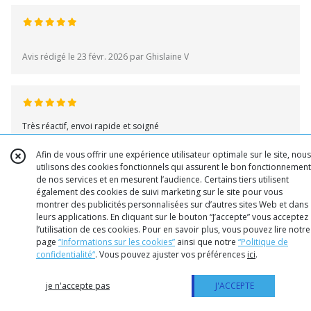
Avis rédigé le 23 févr. 2026 par Ghislaine V
Très réactif, envoi rapide et soigné
Avis rédigé le 23 févr. 2026 par Patrick B
Afin de vous offrir une expérience utilisateur optimale sur le site, nous
utilisons des cookies fonctionnels qui assurent le bon fonctionnement
de nos services et en mesurent l’audience. Certains tiers utilisent
également des cookies de suivi marketing sur le site pour vous
montrer des publicités personnalisées sur d’autres sites Web et dans
leurs applications. En cliquant sur le bouton “J’accepte” vous acceptez
l’utilisation de ces cookies. Pour en savoir plus, vous pouvez lire notre
Avis rédigé le 20 févr. 2026 par Marylise T
page
“Informations sur les cookies”
ainsi que notre
“Politique de
confidentialité“
. Vous pouvez ajuster vos préférences
ici
.
je n'accepte pas
J'ACCEPTE
Avis rédigé le 20 févr. 2026 par Yannick B