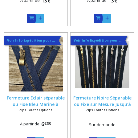
13
€
13
€
À partir de
À partir de
Voir Info Expédition pour Régler les Frais de Port au Meilleur Prix , En haut d'ecran à Droite
Voir Info Expédition pour Régler les Frais de Port au Meilleur Prix , En haut d'ecran à Droite
Fermeture Eclair séparable
Fermeture Noire Séparable
ou Fixe Bleu Marine à
ou Fixe sur Mesure Jusqu'à
Zips Toutes Options
Zips Toutes Options
Glissiere Métal Vieux laiton
80 cm + 6 Finitions de Métal
6 mm sur Mesure 78 cm
Disponibles
€
90
maxi
6
À partir de
Sur demande