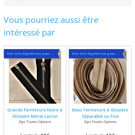
Vous pourriez aussi être
intéressé par
Voir Info Expédition pour Régler les Frais de Port au Meilleur Prix , En haut d'ecran à Droite
Voir Info Expédition pour Régler les Frais de Port au Meilleur Prix , En haut d'ecran à Droite
Grande Fermeture Noire à
Maxi Fermeture à Glissière
Glissiere Metal Laiton
Séparable ou Fixe
Zips Toutes Options
Zips Toutes Options
Nickelé 6 mm sur Mesure de
Métallique 6 mm sur
160 à 460 cm
Mesure