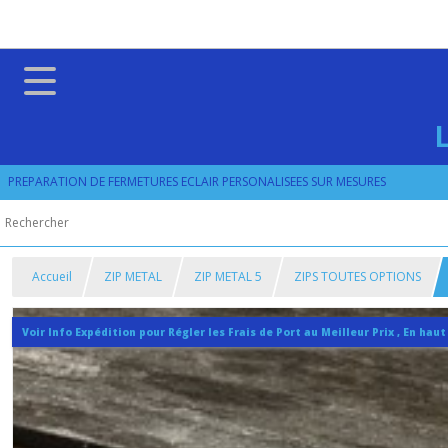
PREPARATION DE FERMETURES ECLAIR PERSONALISEES SUR MESURES
Accueil
ZIP METAL
ZIP METAL 5
ZIPS TOUTES OPTIONS
Voir Info Expédition pour Régler les Frais de Port au Meilleur Prix , En haut