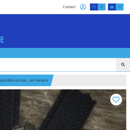
Contact
0
0
E
Séparable ou non , sur mesure