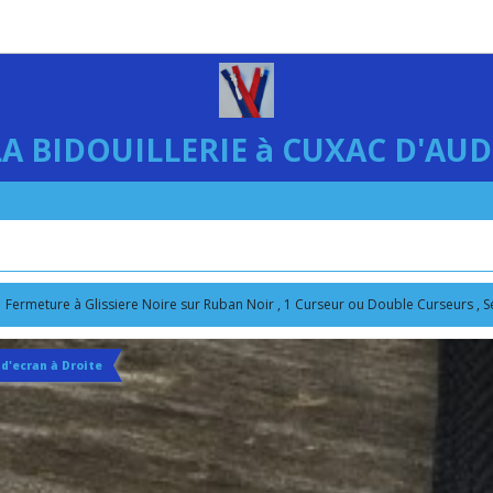
LA BIDOUILLERIE à CUXAC D'AUD
Fermeture à Glissiere Noire sur Ruban Noir , 1 Curseur ou Double Curseurs , 
 d'ecran à Droite