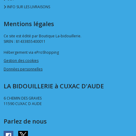
INFO SUR LES LIVRAISONS
RIVETS
DIAMETRE
Mentions légales
11
MM
(7)
Ce site est édité par Boutique La-bidouillerie.
SIREN : 81433855400011
RIVETS
Hébergement via eProShopping
12
Gestion des cookies
à
17
Données personnelles
MM
(7)
LA BIDOUILLERIE à CUXAC D'AUDE
RIVET
6 CHEMIN DES GRAVES
DEMI
11590
CUXAC D AUDE
BOULE
(1)
Parlez de nous
RIVET