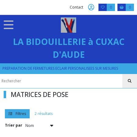
Fermer
Contact
0
0
FILTRES
Tous
LA BIDOUILLERIE à CUXAC
les
produits
D'AUDE
PRESSION
RIVET
OEILLET
PREPARATION DE FERMETURES ECLAIR PERSONALISEES SUR MESURES
RIVET
MATRICES DE POSE
MATRICES
DE
POSE
(2)
Filtres
2 résultats
Trier par
RIVETS
3