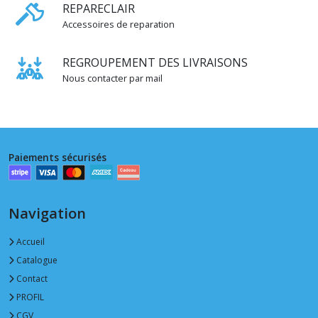
REPARECLAIR
MM
(5)
Accessoires de reparation
REGROUPEMENT DES LIVRAISONS
RIVETS
DIAMETRE
Nous contacter par mail
8
MM
(14)
Paiements sécurisés
RIVETS
DIAMETRE
9
MM
(6)
Navigation
Accueil
RIVETS
Catalogue
DIAMETRE
10
Contact
MM
PROFIL
(7)
CGV