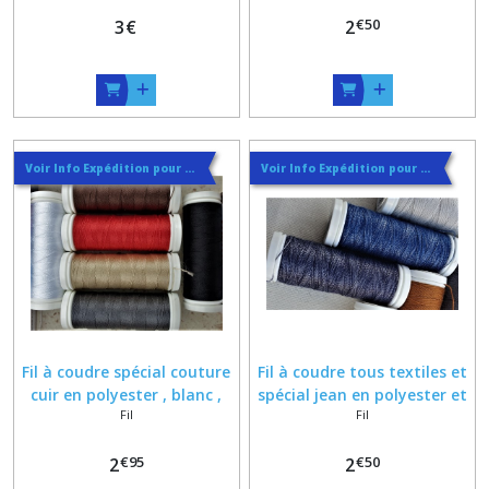
€
50
3
€
2
Voir Info Expédition pour Régler les Frais de Port au Meilleur Prix , En haut d'ecran à Droite
Voir Info Expédition pour Régler les Frais de Port au Meilleur Prix , En haut d'ecran à Droite
Fil à coudre spécial couture
Fil à coudre tous textiles et
cuir en polyester , blanc ,
spécial jean en polyester et
Fil
Fil
marron , perle , grenat et
coton Bleu chiné clair ou
gris foncé
foncé
€
95
€
50
2
2