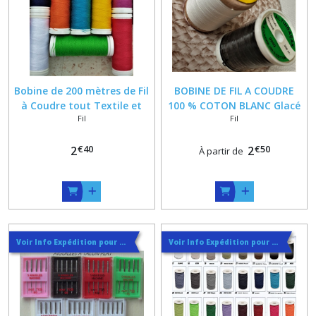
Bobine de 200 mètres de Fil
BOBINE DE FIL A COUDRE
à Coudre tout Textile et
100 % COTON BLANC Glacé
Fil
Fil
tout Coloris en Polyester
ou classique
€
40
€
50
2
2
À partir de
Voir Info Expédition pour Régler les Frais de Port au Meilleur Prix , En haut d'ecran à Droite
Voir Info Expédition pour Régler les Frais de Port au Meilleur Prix , En haut d'ecran à Droite