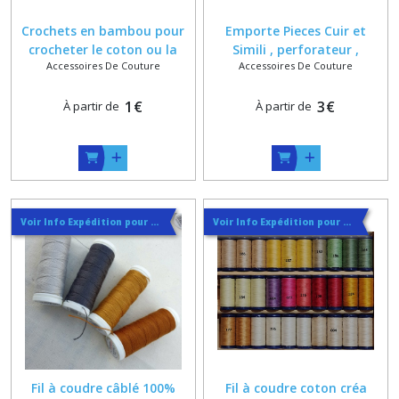
Crochets en bambou pour
Emporte Pieces Cuir et
crocheter le coton ou la
Simili , perforateur ,
Accessoires De Couture
Accessoires De Couture
laine , tailles 5 , 6 , 7 , 8 , 9 ,
perçage cuir ,
10 , 11 , 12 , 14 , 16
1
€
3
€
À partir de
À partir de
Voir Info Expédition pour Régler les Frais de Port au Meilleur Prix , En haut d'ecran à Droite
Voir Info Expédition pour Régler les Frais de Port au Meilleur Prix , En haut d'ecran à Droite
Fil à coudre câblé 100%
Fil à coudre coton créa