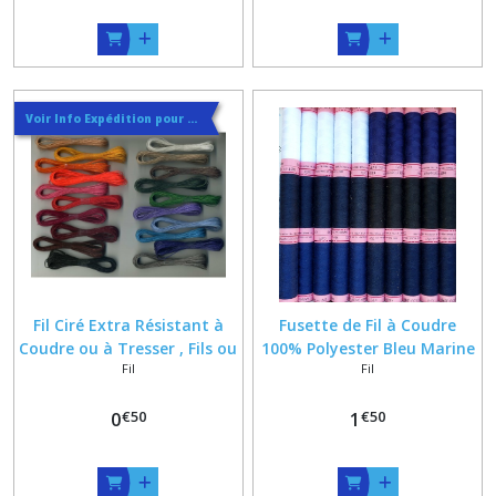
Voir Info Expédition pour Régler les Frais de Port au Meilleur Prix , En haut d'ecran à Droite
Fil Ciré Extra Résistant à
Fusette de Fil à Coudre
Coudre ou à Tresser , Fils ou
100% Polyester Bleu Marine
Fil
Fil
Cordons pour bracelets ,
, Blanc ou Noir
Couture Cuir et Sangle
€
50
€
50
0
1