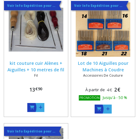
Voir Info Expédition pour Régler les Frais de Port au Meilleur Prix , En haut d'ecran à Droite
Voir Info Expédition pour Régler les Frais de Port au Meilleur Prix , En haut d'ecran à Droite
kit couture cuir Alènes +
Lot de 10 Aiguilles pour
Aiguilles + 10 metres de fil
Machines à Coudre
Fil
Accessoires De Couture
ultra resistant , fil ultra
Industrielles 14 , 16 , 18 , 19
fort
, 21 , 22
€
90
13
2
€
À partir de
4
€
Jusqu'à
-
50
%
PROMOTION
Voir Info Expédition pour Régler les Frais de Port au Meilleur Prix , En haut d'ecran à Droite