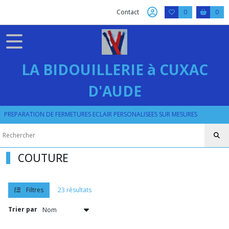
Fermer
Contact
0
0
FILTRES
Tous
LA BIDOUILLERIE à CUXAC
les
produits
D'AUDE
COUTURE
PREPARATION DE FERMETURES ECLAIR PERSONALISEES SUR MESURES
Accessoires
de
couture
(6)
COUTURE
FIL
Filtres
23 résultats
(13)
Trier par
VELCRO