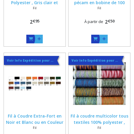
Polyester , Gris clair et
pécam en bobine de 100
Fil
Fil
foncé , camel , rouille
mètres
€
95
€
50
2
2
À partir de
Voir Info Expédition pour Régler les Frais de Port au Meilleur Prix , En haut d'ecran à Droite
Voir Info Expédition pour Régler les Frais de Port au Meilleur Prix , En haut d'ecran à Droite
Fil à Coudre Extra-Fort en
Fil à coudre multicolor tous
Noir et Blanc ou en Couleur
textiles 100% polyester ,
Fil
Fil
bobine de 150 mètres