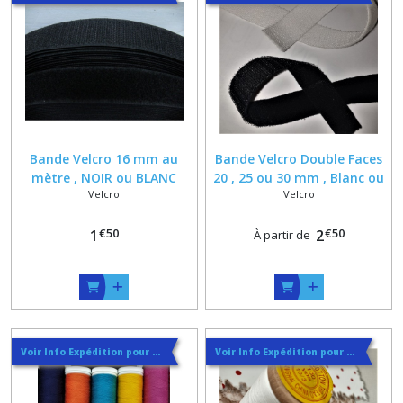
Bande Velcro 16 mm au
Bande Velcro Double Faces
mètre , NOIR ou BLANC
20 , 25 ou 30 mm , Blanc ou
Velcro
Velcro
Auto Agrippant VELCRO A
Noir , Ruban Auto
COUDRE
Agrippant
€
50
€
50
1
2
À partir de
Voir Info Expédition pour Régler les Frais de Port au Meilleur Prix , En haut d'ecran à Droite
Voir Info Expédition pour Régler les Frais de Port au Meilleur Prix , En haut d'ecran à Droite