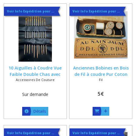
(2)
Voir Info Expédition pour Régler les Frais de Port au Meilleur Prix , En haut d'ecran à Droite
Voir Info Expédition pour Régler les Frais de Port au Meilleur Prix , En haut d'ecran à Droite
ELASTIQUE
(2)
Afficher
les
résultats
10 Aiguilles à Coudre Vue
Anciennes Bobines en Bois
Faible Double Chas avec
de Fil à coudre Pur Coton
Accessoires De Couture
Fil
Passage du Fil sans Enfilage
Blanc et Noir
5
€
Sur demande
Détails
Voir Info Expédition pour Régler les Frais de Port au Meilleur Prix , En haut d'ecran à Droite
Voir Info Expédition pour Régler les Frais de Port au Meilleur Prix , En haut d'ecran à Droite