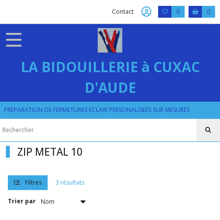
Fermer
Contact
0
0
FILTRES
Tous
LA BIDOUILLERIE à CUXAC
les
produits
D'AUDE
ZIP
METAL
PREPARATION DE FERMETURES ECLAIR PERSONALISEES SUR MESURES
ZIP
METAL
10
ZIP METAL 10
Afficher
les
Filtres
3 résultats
résultats
Trier par