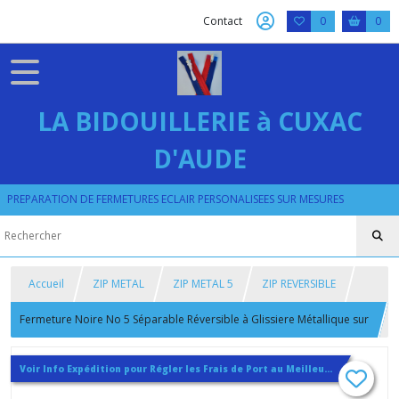
Contact
0
0
LA BIDOUILLERIE à CUXAC
D'AUDE
PREPARATION DE FERMETURES ECLAIR PERSONALISEES SUR MESURES
Accueil
ZIP METAL
ZIP METAL 5
ZIP REVERSIBLE
Fermeture Noire No 5 Séparable Réversible à Glissiere Métallique sur
mesure jusqu'à 85 cm
Voir Info Expédition pour Régler les Frais de Port au Meilleur Prix , En haut d'ecran à Droite