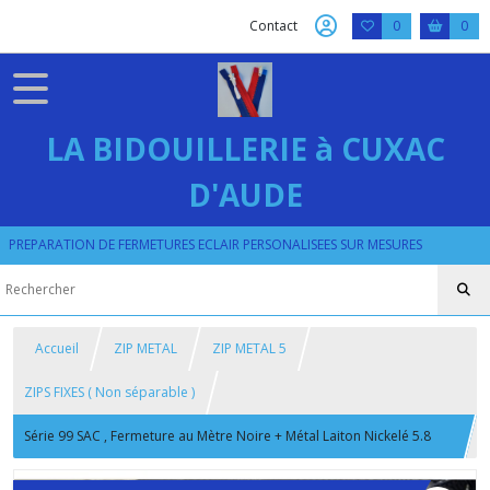
Contact
0
0
LA BIDOUILLERIE à CUXAC
D'AUDE
PREPARATION DE FERMETURES ECLAIR PERSONALISEES SUR MESURES
Accueil
ZIP METAL
ZIP METAL 5
ZIPS FIXES ( Non séparable )
Série 99 SAC , Fermeture au Mètre Noire + Métal Laiton Nickelé 5.8
mm + Curseurs Argentés