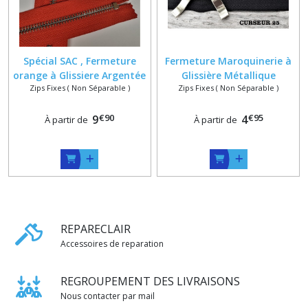
Spécial SAC , Fermeture
Fermeture Maroquinerie à
orange à Glissiere Argentée
Glissière Métallique
Zips Fixes ( Non Séparable )
Zips Fixes ( Non Séparable )
Polie 6 mm , Zip Brillant
Argentée ou dorée sur
Haut de Gamme Special Sac
Mesure
€
90
€
95
sur Mesure
9
4
À partir de
À partir de
REPARECLAIR
Accessoires de reparation
REGROUPEMENT DES LIVRAISONS
Nous contacter par mail