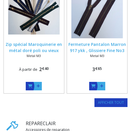
Zip spécial Maroquinerie en
Fermeture Pantalon Marron
métal doré poli ou vieux
917 ykk , Glissiere Fine No3
Metal M3
Metal M3
laiton sur mesure + curseur
14 cm max
Demi Lune
€
40
€
65
2
3
À partir de
AFFICHER TOUT
REPARECLAIR
Accessoires de reparation