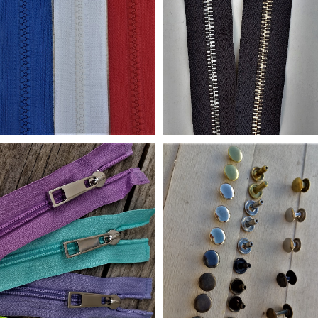
FERMETURE PLASTIQUE SUR
FERMETURE EN METAL SUR
MESURE
MESURE
Classiques ou Réversible
Série 12