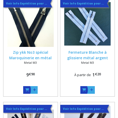
Voir Info Expédition pour Régler les Frais de Port au Meilleur Prix , En haut d'ecran à Droite
Voir Info Expédition pour Régler les Frais de Port au Meilleur Prix , En haut d'ecran à Droite
Zip ykk No3 spécial
Fermeture Blanche à
Maroquinerie en métal
glissiere métal argent
Metal M3
Metal M3
argenté poli sur mesure +
special pantalon sur
Tirette Etrier sur Ruban
mesure 18 cm max
€
90
€
20
Bleu Marine
9
1
À partir de
Voir Info Expédition pour Régler les Frais de Port au Meilleur Prix , En haut d'ecran à Droite
Voir Info Expédition pour Régler les Frais de Port au Meilleur Prix , En haut d'ecran à Droite