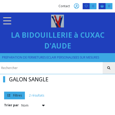
Fermer
Contact
0
0
FILTRES
Tous
LA BIDOUILLERIE à CUXAC
les
produits
D'AUDE
APPLIQUES
PREPARATION DE FERMETURES ECLAIR PERSONALISEES SUR MESURES
ECUSSONS
(5)
GALON SANGLE
GALON
SANGLE
(2)
Filtres
2 résultats
Trier par
REPARATION
THERMOCOLLANTE