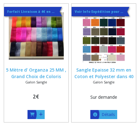
(5)
Forfait Livraison à 4€ en Courrier Suivi
Voir Info Expédition pour Régler les Frais de Port au Meilleur Prix , En haut d'ecran à Droite
Afficher
les
résultats
5 Mètre d' Organza 25 MM ,
Sangle Epaisse 32 mm en
Grand Choix de Coloris
Coton et Polyester dans 40
Galon Sangle
Galon Sangle
Disponibles
coloris
2
€
Sur demande
Détails