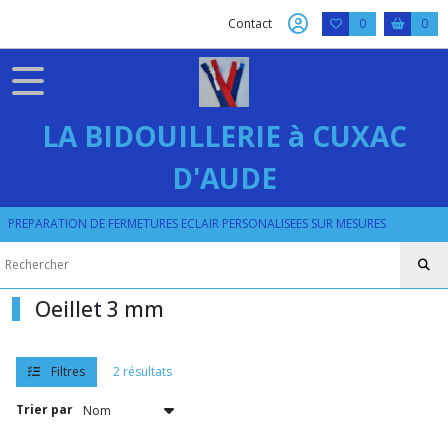
Fermer
Contact
0
0
FILTRES
Tous
LA BIDOUILLERIE à CUXAC
les
produits
D'AUDE
PRESSION
RIVET
OEILLET
PREPARATION DE FERMETURES ECLAIR PERSONALISEES SUR MESURES
OEILLETS
DE
3
à
Oeillet 3 mm
30
MM
Filtres
2 résultats
Oeillet
Trier par
3
mm