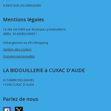
mm
(2)
INFO SUR LES LIVRAISONS
Mentions légales
Oeillet
12
mm
Ce site est édité par Boutique La-bidouillerie.
(1)
SIREN : 81433855400011
Hébergement via eProShopping
Oeillet
Gestion des cookies
13
Données personnelles
mm
(1)
LA BIDOUILLERIE à CUXAC D'AUDE
Oeillet
6 CHEMIN DES GRAVES
14
11590
CUXAC D AUDE
mm
(2)
Parlez de nous
Oeillet
15