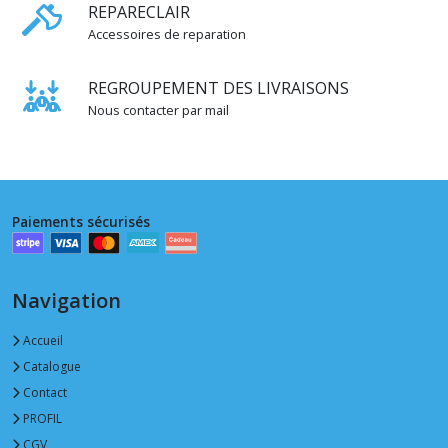
REPARECLAIR
(2)
Accessoires de reparation
Oeillet
REGROUPEMENT DES LIVRAISONS
7
mm
Nous contacter par mail
(1)
Oeillet
8
Paiements sécurisés
mm
(3)
Navigation
Oeillet
10
mm
Accueil
(6)
Catalogue
Contact
Oeillet
PROFIL
11
CGV