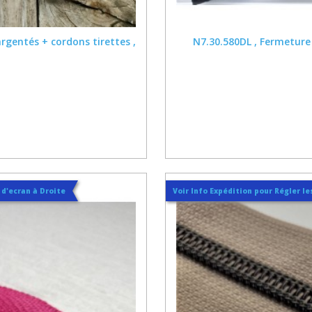
rgentés + cordons tirettes ,
N7.30.580DL , Fermeture e
t d'ecran à Droite
Voir Info Expédition pour Régler les