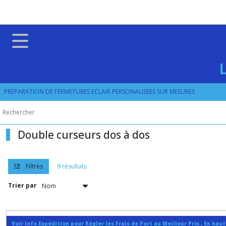
Fermer
FILTRES
Tous
les
produits
PREPARATION DE FERMETURES ECLAIR PERSONALISEES SUR MESURES
ZIP
NYLON
SPIRALE
NYLON
Double curseurs dos à dos
No
7
(
6.5
Filtres
9 résultats
mm
)
Trier par
Zip
séparable
Voir Info Expédition pour Régler les Frais de Port au Meilleur Prix , En hau