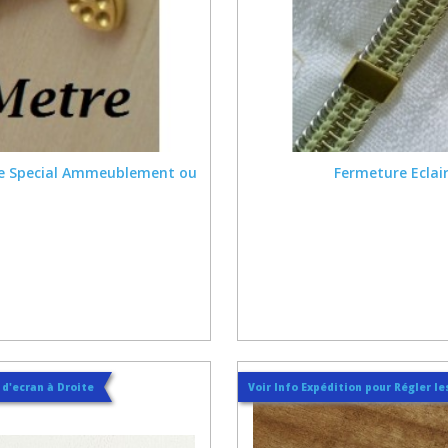
sure Special Ammeublement ou
Fermeture Eclair
t d'ecran à Droite
Voir Info Expédition pour Régler les