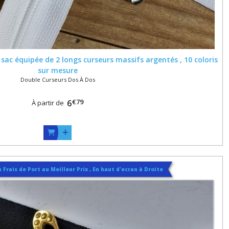
ac équipée de 2 longs curseurs massifs argentés , 10 coloris
sur mesure
Double Curseurs Dos À Dos
€
79
6
À partir de
 Frais de Port au Meilleur Prix , En haut d'ecran à Droite