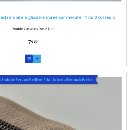
clair noire à glissiere dorée sur mesure , 1 ou 2 curseurs
Double Curseurs Dos À Dos
€
90
7
 Frais de Port au Meilleur Prix , En haut d'ecran à Droite