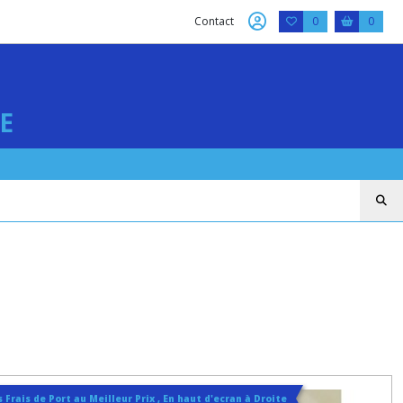
Contact
0
0
E
 Frais de Port au Meilleur Prix , En haut d'ecran à Droite