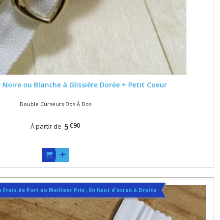
 Noire ou Blanche à Glissière Dorée + Petit Coeur
Double Curseurs Dos À Dos
€
90
5
À partir de
 Frais de Port au Meilleur Prix , En haut d'ecran à Droite