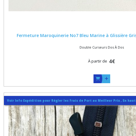
Fermeture Maroquinerie No7 Bleu Marine à Glissière Gri
Double Curseurs Dos À Dos
4
€
À partir de
Voir Info Expédition pour Régler les Frais de Port au Meilleur Prix , En hau