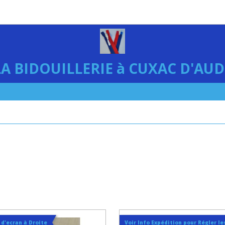
LA BIDOUILLERIE à CUXAC D'AUD
t d'ecran à Droite
Voir Info Expédition pour Régler les