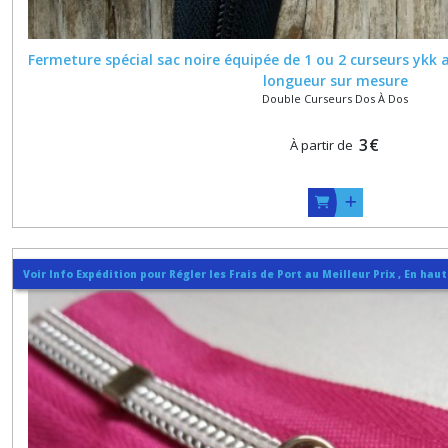
Fermeture spécial sac noire équipée de 1 ou 2 curseurs ykk a
longueur sur mesure
Double Curseurs Dos À Dos
3
€
À partir de
Voir Info Expédition pour Régler les Frais de Port au Meilleur Prix , En hau