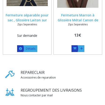
Fermeture séparable pour
Fermeture Marron à
sac , Glissière Laiton sur
Glissière Métal Canon de
Zips Separables
Zips Separables
Ruban Noir , Double
Fusil 6 mm , Longueur sur
Curseurs Anneaux dos à dos
Mesure Maxi 80 cm
13
€
Sur demande
Détails
REPARECLAIR
Accessoires de reparation
REGROUPEMENT DES LIVRAISONS
Nous contacter par mail