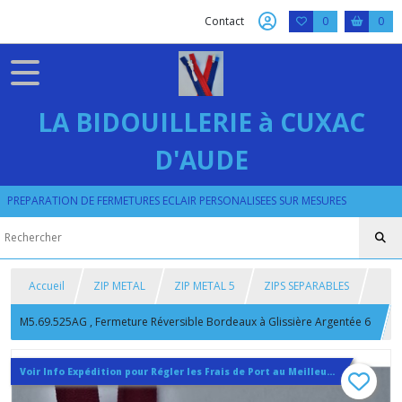
Contact
0
0
LA BIDOUILLERIE à CUXAC
D'AUDE
PREPARATION DE FERMETURES ECLAIR PERSONALISEES SUR MESURES
Accueil
ZIP METAL
ZIP METAL 5
ZIPS SEPARABLES
M5.69.525AG , Fermeture Réversible Bordeaux à Glissière Argentée 6
mm Sur Mesure 20 25 30 35 40 45 50 55 60 cm
Voir Info Expédition pour Régler les Frais de Port au Meilleur Prix , En haut d'ecran à Droite