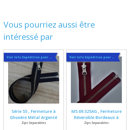
Vous pourriez aussi être
intéressé par
Voir Info Expédition pour Régler les Frais de Port au Meilleur Prix , En haut d'ecran à Droite
Voir Info Expédition pour Régler les Frais de Port au Meilleur Prix , En haut d'ecran à Droite
Série 55 , Fermeture à
M5.69.525AG , Fermeture
Glissière Métal Argenté
Réversible Bordeaux à
Zips Separables
Zips Separables
brillant 6 mm sur Mesure
Glissière Argentée 6 mm Sur
de 25 à 160 cm , noir gris
Mesure 20 25 30 35 40 45 50