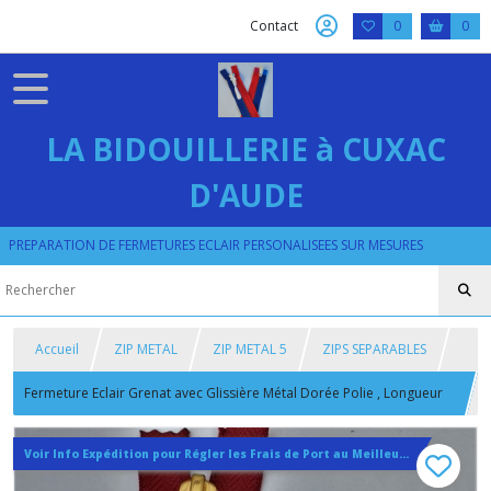
Contact
0
0
LA BIDOUILLERIE à CUXAC
D'AUDE
PREPARATION DE FERMETURES ECLAIR PERSONALISEES SUR MESURES
Accueil
ZIP METAL
ZIP METAL 5
ZIPS SEPARABLES
Fermeture Eclair Grenat avec Glissière Métal Dorée Polie , Longueur
sur Mesure
Voir Info Expédition pour Régler les Frais de Port au Meilleur Prix , En haut d'ecran à Droite