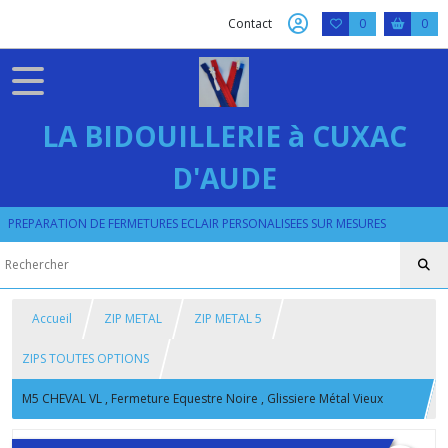
Contact
0
0
LA BIDOUILLERIE à CUXAC
D'AUDE
PREPARATION DE FERMETURES ECLAIR PERSONALISEES SUR MESURES
Accueil
ZIP METAL
ZIP METAL 5
ZIPS TOUTES OPTIONS
M5 CHEVAL VL , Fermeture Equestre Noire , Glissiere Métal Vieux
Laiton Classique ou Double Curseurs Bouche à Bouche