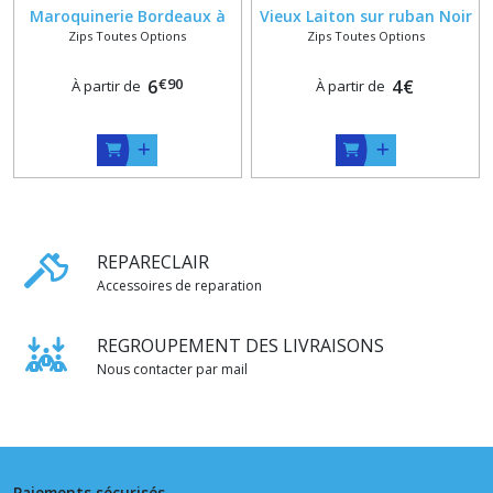
Maroquinerie Bordeaux à
Vieux Laiton sur ruban Noir
Zips Toutes Options
Zips Toutes Options
Glissière Laiton Satiné sur
, Vêtement ou Sac sur
Mesure Jusqu'à 60 cm
Mesure
€
90
6
4
€
À partir de
À partir de
REPARECLAIR
Accessoires de reparation
REGROUPEMENT DES LIVRAISONS
Nous contacter par mail
Paiements sécurisés