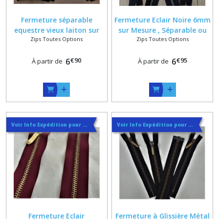
Fermeture séparable
Fermeture Eclair Noire 6mm
equestre vieux laiton sur
sur Mesure , Séparable ou
Zips Toutes Options
Zips Toutes Options
mesure sur ruban coloris
Fermée , Glissière Argent ,
assortis
Vieux Laiton ou Canon de
€
90
€
95
6
fusil
6
À partir de
À partir de
Voir Info Expédition pour Régler les Frais de Port au Meilleur Prix , En haut d'ecran à Droite
Voir Info Expédition pour Régler les Frais de Port au Meilleur Prix , En haut d'ecran à Droite
Fermeture Eclair
Fermeture à Glissière Métal