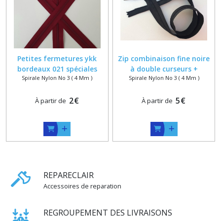
Petites fermetures ykk
Zip combinaison fine noire
bordeaux 021 spéciales
à double curseurs +
Spirale Nylon No 3 ( 4 Mm )
Spirale Nylon No 3 ( 4 Mm )
pochettes , longueur sur
glissière spirale 3 sur
mesure 25 cm maxi
mesure
2
€
5
€
À partir de
À partir de
REPARECLAIR
Accessoires de reparation
REGROUPEMENT DES LIVRAISONS