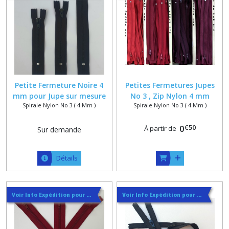
Petite Fermeture Noire 4
Petites Fermetures Jupes
mm pour Jupe sur mesure
No 3 , Zip Nylon 4 mm
Spirale Nylon No 3 ( 4 Mm )
Spirale Nylon No 3 ( 4 Mm )
maxi 15 cm
Spécial Jupe , sur mesure 20
cm maxi
€
50
0
À partir de
Sur demande
Détails
Voir Info Expédition pour Régler les Frais de Port au Meilleur Prix , En haut d'ecran à Droite
Voir Info Expédition pour Régler les Frais de Port au Meilleur Prix , En haut d'ecran à Droite