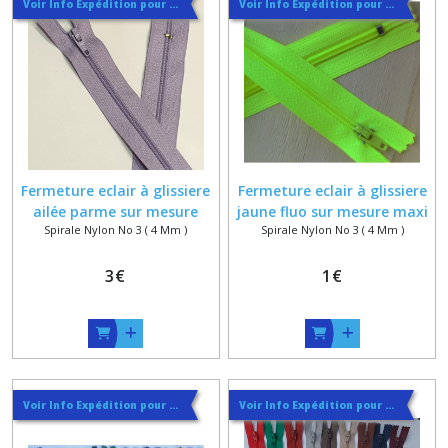
Voir Info Expédition pour Régler les Frais de Port au Meilleur Prix , En haut d'ecran à Droite
Voir Info Expédition pour Régler les Frais de Port au Meilleur Prix , En haut d'ecran à Droite
Fermeture eclair à glissiere
Fermeture eclair à glissiere
ailée parme sur mesure
jaune fluo sur mesure maxi
Spirale Nylon No 3 ( 4 Mm )
Spirale Nylon No 3 ( 4 Mm )
maxi 55 cm
40 cm
3
€
1
€
Voir Info Expédition pour Régler les Frais de Port au Meilleur Prix , En haut d'ecran à Droite
Voir Info Expédition pour Régler les Frais de Port au Meilleur Prix , En haut d'ecran à Droite