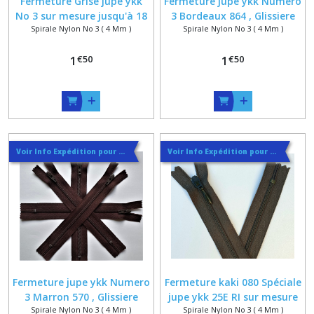
Fermeture Grise jupe ykk
Fermeture jupe ykk Numero
No 3 sur mesure jusqu'à 18
3 Bordeaux 864 , Glissiere
Spirale Nylon No 3 ( 4 Mm )
Spirale Nylon No 3 ( 4 Mm )
cm , Glissiere Spirale Nylon
Spirale Nylon 4 x 1.8 mm ,
4 x 1.8 mm , Jupe Pantalon
Jupe Pantalon Leger , 5 à 20
€
50
€
50
Leger
1
1
cm
Voir Info Expédition pour Régler les Frais de Port au Meilleur Prix , En haut d'ecran à Droite
Voir Info Expédition pour Régler les Frais de Port au Meilleur Prix , En haut d'ecran à Droite
Fermeture jupe ykk Numero
Fermeture kaki 080 Spéciale
3 Marron 570 , Glissiere
jupe ykk 25E RI sur mesure
Spirale Nylon No 3 ( 4 Mm )
Spirale Nylon No 3 ( 4 Mm )
Spirale Nylon 4 x 1.8 mm ,
jusqu'à 27 cm , Glissière Fine