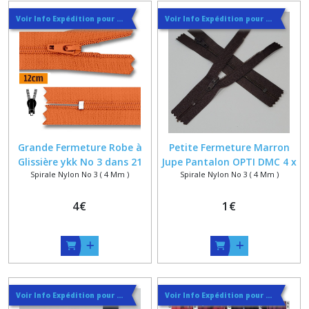
Voir Info Expédition pour Régler les Frais de Port au Meilleur Prix , En haut d'ecran à Droite
Voir Info Expédition pour Régler les Frais de Port au Meilleur Prix , En haut d'ecran à Droite
Grande Fermeture Robe à
Petite Fermeture Marron
Glissière ykk No 3 dans 21
Jupe Pantalon OPTI DMC 4 x
Spirale Nylon No 3 ( 4 Mm )
Spirale Nylon No 3 ( 4 Mm )
Coloris sur Mesure Jusqu'à
1.5 sur mesure maxi 10 cm
60 cm
4
€
1
€
Voir Info Expédition pour Régler les Frais de Port au Meilleur Prix , En haut d'ecran à Droite
Voir Info Expédition pour Régler les Frais de Port au Meilleur Prix , En haut d'ecran à Droite