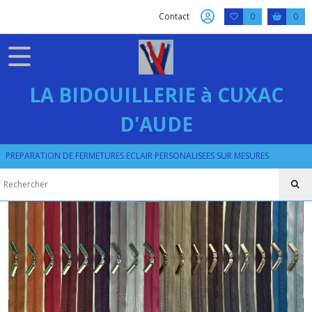
Fermer
Contact
0
0
FILTRES
Tous
LA BIDOUILLERIE à CUXAC
les
produits
D'AUDE
ZIP
NYLON
PREPARATION DE FERMETURES ECLAIR PERSONALISEES SUR MESURES
SPIRALE
NYLON
No
3
(
4
mm
)
Afficher
les