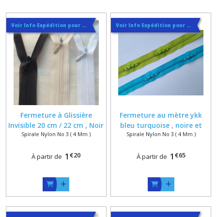
Voir Info Expédition pour Régler les Frais de Port au Meilleur Prix , En haut d'ecran à Droite
Voir Info Expédition pour Régler les Frais de Port au Meilleur Prix , En haut d'ecran à Droite
Fermeture à Glissière
Fermeture au mètre ykk
Invisible 20 cm / 22 cm , Noir
bleu turquoise , noire et
Spirale Nylon No 3 ( 4 Mm )
Spirale Nylon No 3 ( 4 Mm )
, Marine , Rouge , Orange ,
vert pistache numero 3
Blanc ou Ecru
avec curseurs montés par
€
20
€
65
1
paire ou nue
1
À partir de
À partir de