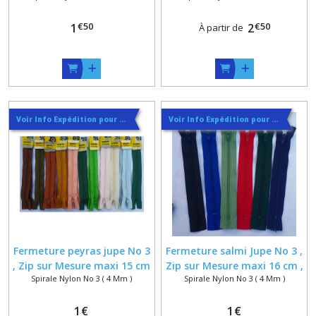
Jupe Pantalon Leger , 5 à 15
Spirale Nylon 4 x 1.5 mm
€
50
€
50
1
cm
2
À partir de
Voir Info Expédition pour Régler les Frais de Port au Meilleur Prix , En haut d'ecran à Droite
Voir Info Expédition pour Régler les Frais de Port au Meilleur Prix , En haut d'ecran à Droite
Fermeture peyras jupe No 3
Fermeture salmi Jupe No 3 ,
, Zip sur Mesure maxi 15 cm
Zip sur Mesure maxi 16 cm ,
Spirale Nylon No 3 ( 4 Mm )
Spirale Nylon No 3 ( 4 Mm )
, Vert pomme Marron Rose
Vert Sapin Bleu Marine
Ciel Ecri Saumon Rouille
Rouge Noir Tilleul
Camel
1
€
1
€