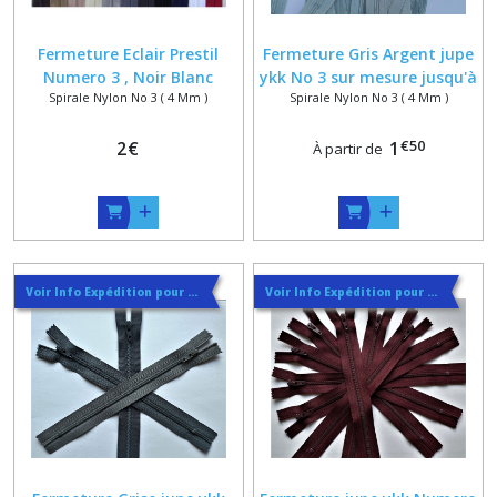
Fermeture Eclair Prestil
Fermeture Gris Argent jupe
Numero 3 , Noir Blanc
ykk No 3 sur mesure jusqu'à
Spirale Nylon No 3 ( 4 Mm )
Spirale Nylon No 3 ( 4 Mm )
Marine Gris Rouge Marron
15 cm , Glissiere Spirale
Ecru , Petite glissiere Spirale
Nylon 4.2 x 2 mm , Jupe
€
50
Nylon 4 mm , Jupe Pantalon
2
€
Pantalon Leger
1
À partir de
Leger , 10cm 12cm 15cm
18cm 20cm
Voir Info Expédition pour Régler les Frais de Port au Meilleur Prix , En haut d'ecran à Droite
Voir Info Expédition pour Régler les Frais de Port au Meilleur Prix , En haut d'ecran à Droite