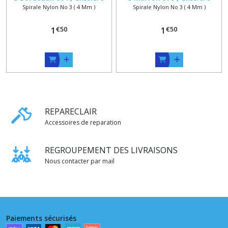
Spirale Nylon No 3 ( 4 Mm )
Spirale Nylon No 3 ( 4 Mm )
Spirale Nylon 4 x 1.8 mm ,
Spirale Nylon 4 x 1.8 mm ,
Jupe Pantalon Leger , 5 à 20
Jupe Pantalon Leger , 5 à 15
€
50
€
50
1
cm
1
cm
REPARECLAIR
Accessoires de reparation
REGROUPEMENT DES LIVRAISONS
Nous contacter par mail
Paiements sécurisés