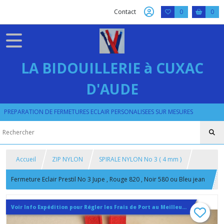
Contact
0
0
LA BIDOUILLERIE à CUXAC
D'AUDE
PREPARATION DE FERMETURES ECLAIR PERSONALISEES SUR MESURES
Accueil
ZIP NYLON
SPIRALE NYLON No 3 ( 4 mm )
Fermeture Eclair Prestil No 3 Jupe , Rouge 820 , Noir 580 ou Bleu jean
400 , Glissiere 4,2 x 2 sur mesure jusqu'à 20 cm
Voir Info Expédition pour Régler les Frais de Port au Meilleur Prix , En haut d'ecran à Droite