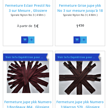
Fermeture Eclair Prestil No
Fermeture Grise jupe ykk
3 sur Mesure , Glissiere
No 3 sur mesure jusqu'à 18
Spirale Nylon No 3 ( 4 Mm )
Spirale Nylon No 3 ( 4 Mm )
Spirale 4,2 x 2 mm , 10
cm , Glissiere Spirale Nylon
coloris sur mesure jusqu'à
4 x 1.8 mm , Jupe Pantalon
€
50
18 cm
1
€
Leger
1
À partir de
Voir Info Expédition pour Régler les Frais de Port au Meilleur Prix , En haut d'ecran à Droite
Voir Info Expédition pour Régler les Frais de Port au Meilleur Prix , En haut d'ecran à Droite
Fermeture jupe ykk Numero
Fermeture jupe ykk Numero
3 Bordeaux 864 , Glissiere
3 Marron 570 , Glissiere