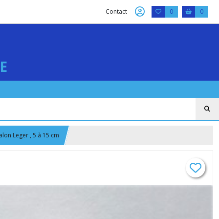
Contact
0
0
E
alon Leger , 5 à 15 cm