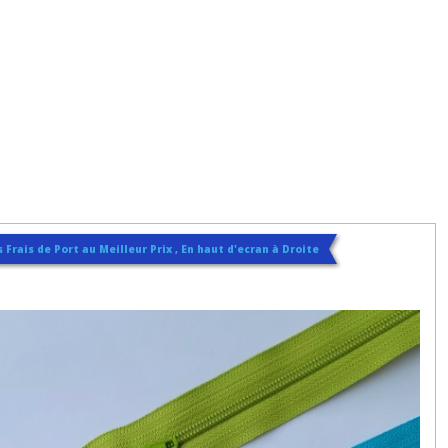
 Frais de Port au Meilleur Prix , En haut d'ecran à Droite