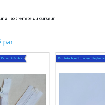
ur à l'extrémité du curseur
é par
t d'ecran à Droite
Voir Info Expédition pour Régler les