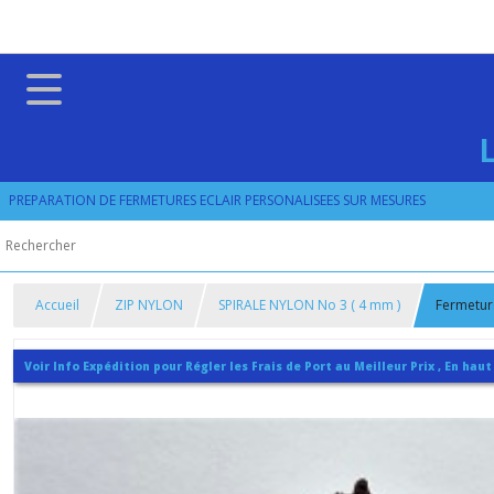
PREPARATION DE FERMETURES ECLAIR PERSONALISEES SUR MESURES
Accueil
ZIP NYLON
SPIRALE NYLON No 3 ( 4 mm )
Fermeture
Voir Info Expédition pour Régler les Frais de Port au Meilleur Prix , En haut