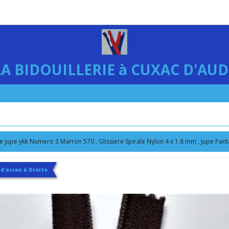
LA BIDOUILLERIE à CUXAC D'AUD
 jupe ykk Numero 3 Marron 570 , Glissiere Spirale Nylon 4 x 1.8 mm , Jupe Pant
 d'ecran à Droite