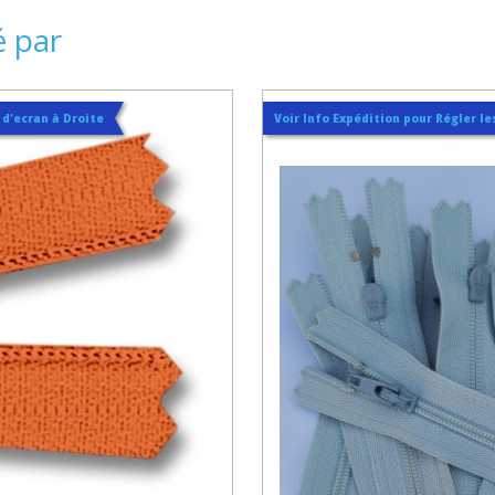
é par
t d'ecran à Droite
Voir Info Expédition pour Régler les