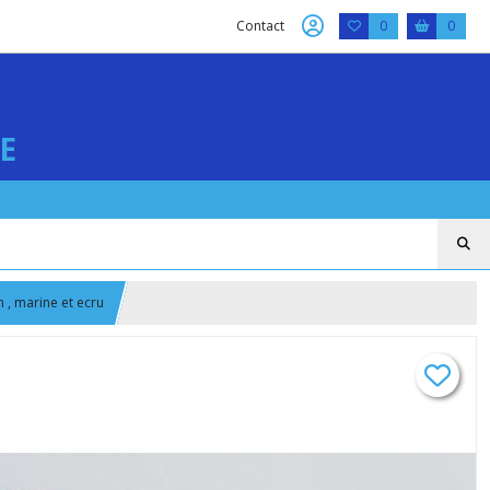
Contact
0
0
E
 , marine et ecru