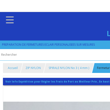
PREPARATION DE FERMETURES ECLAIR PERSONALISEES SUR MESURES
Accueil
ZIP NYLON
SPIRALE NYLON No 3 ( 4 mm )
Fermeture
Voir Info Expédition pour Régler les Frais de Port au Meilleur Prix , En haut