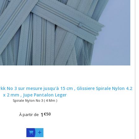
kk No 3 sur mesure jusqu'à 15 cm , Glissiere Spirale Nylon 4.2
x 2 mm , Jupe Pantalon Leger
Spirale Nylon No 3 ( 4 Mm )
€
50
1
À partir de