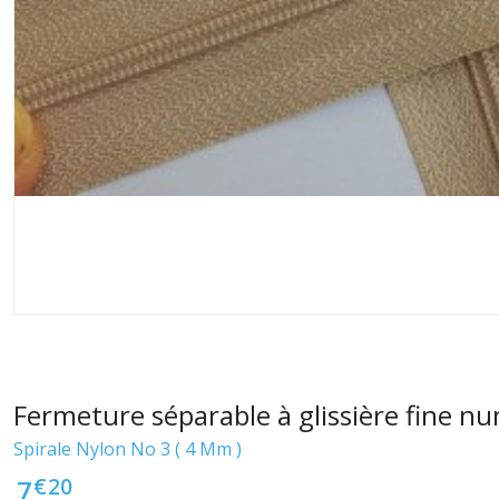
Fermeture séparable à glissière fine n
Spirale Nylon No 3 ( 4 Mm )
€
20
7