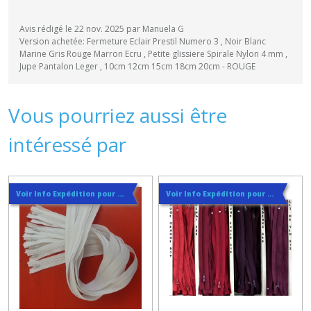
Avis rédigé le 22 nov. 2025 par Manuela G
Version achetée: Fermeture Eclair Prestil Numero 3 , Noir Blanc
Marine Gris Rouge Marron Ecru , Petite glissiere Spirale Nylon 4 mm ,
Jupe Pantalon Leger , 10cm 12cm 15cm 18cm 20cm - ROUGE
Vous pourriez aussi être
intéressé par
Voir Info Expédition pour Régler les Frais de Port au Meilleur Prix , En haut d'ecran à Droite
Voir Info Expédition pour Régler les Frais de Port au Meilleur Prix , En haut d'ecran à Droite