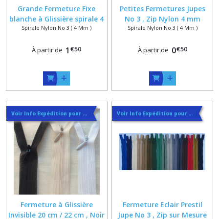
Grande Fermeture Fixe
Petites Fermetures Jupes
blanche à Glissière spirale 4
No 3 , Zip Nylon 4 mm
Spirale Nylon No 3 ( 4 Mm )
Spirale Nylon No 3 ( 4 Mm )
mm sur mesure jusqu'à 60
Spécial Jupe , sur mesure 20
cm , coussin , robe ,
cm maxi
€
50
€
50
vêtement
1
0
À partir de
À partir de
Voir Info Expédition pour Régler les Frais de Port au Meilleur Prix , En haut d'ecran à Droite
Voir Info Expédition pour Régler les Frais de Port au Meilleur Prix , En haut d'ecran à Droite
Fermeture à Glissière
Fermeture Eclair Prestil
Invisible 20 cm / 22 cm , Noir
Jupe No 3 , Zip sur Mesure