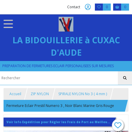
Contact
0
0
LA BIDOUILLERIE à CUXAC
D'AUDE
PREPARATION DE FERMETURES ECLAIR PERSONALISEES SUR MESURES
Accueil
ZIP NYLON
SPIRALE NYLON No 3 ( 4 mm )
Fermeture Eclair Prestil Numero 3 , Noir Blanc Marine Gris Rouge
Marron Ecru , Petite glissiere Spirale Nylon 4 mm , Jupe Pantalon
Voir Info Expédition pour Régler les Frais de Port au Meilleur Prix , En haut d'ecran à Droite
Leger , 10cm 12cm 15cm 18cm 20cm