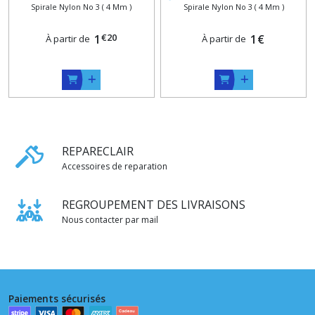
Spirale Nylon No 3 ( 4 Mm )
Spirale Nylon No 3 ( 4 Mm )
, Marine , Rouge , Orange ,
maxi 15 cm , Bleu Ecru
Blanc ou Ecru
Beige Kaki Vert Gris Marron
€
20
1
Rouge Noir
1
€
À partir de
À partir de
REPARECLAIR
Accessoires de reparation
REGROUPEMENT DES LIVRAISONS
Nous contacter par mail
Paiements sécurisés