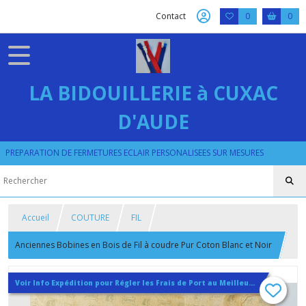
Contact
0
0
LA BIDOUILLERIE à CUXAC
D'AUDE
PREPARATION DE FERMETURES ECLAIR PERSONALISEES SUR MESURES
Accueil
COUTURE
FIL
Anciennes Bobines en Bois de Fil à coudre Pur Coton Blanc et Noir
Voir Info Expédition pour Régler les Frais de Port au Meilleur Prix , En haut d'ecran à Droite