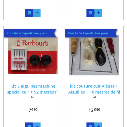
Voir Info Expédition pour Régler les Frais de Port au Meilleur Prix , En haut d'ecran à Droite
Voir Info Expédition pour Régler les Frais de Port au Meilleur Prix , En haut d'ecran à Droite
Kit 5 aiguilles machine
kit couture cuir Alènes +
special cuir + 92 metres fil
Aiguilles + 10 metres de fil
Fil
Fil
barbour's noir ultra
ultra resistant , fil ultra
resistant sous forme de
fort
€
90
€
90
canette barbobs
7
13