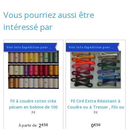
Vous pourriez aussi être
intéressé par
Voir Info Expédition pour Régler les Frais de Port au Meilleur Prix , En haut d'ecran à Droite
Voir Info Expédition pour Régler les Frais de Port au Meilleur Prix , En haut d'ecran à Droite
Fil à coudre coton créa
Fil Ciré Extra Résistant à
pécam en bobine de 100
Coudre ou à Tresser , Fils ou
Fil
Fil
mètres
Cordons pour bracelets ,
Couture Cuir et Sangle
€
50
€
50
2
0
À partir de