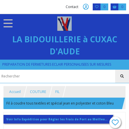
Contact
0
0
LA BIDOUILLERIE à CUXAC
D'AUDE
PREPARATION DE FERMETURES ECLAIR PERSONALISEES SUR MESURES
Accueil
COUTURE
FIL
Fil à coudre tous textiles et spécial jean en polyester et coton Bleu
chiné clair ou foncé
Voir Info Expédition pour Régler les Frais de Port au Meilleur Prix , En haut d'ecran à Droite