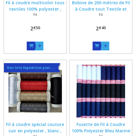
Fil à coudre multicolor tous
Bobine de 200 mètres de Fil
textiles 100% polyester ,
à Coudre tout Textile et
Fil
Fil
bobine de 150 mètres
tout Coloris en Polyester
€
50
€
40
2
2
Voir Info Expédition pour Régler les Frais de Port au Meilleur Prix , En haut d'ecran à Droite
Fil à coudre spécial couture
Fusette de Fil à Coudre
cuir en polyester , blanc ,
100% Polyester Bleu Marine