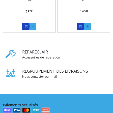
Fil
Fil
marron , perle , grenat et
, Blanc ou Noir
gris foncé
€
95
€
50
2
1
REPARECLAIR
Accessoires de reparation
REGROUPEMENT DES LIVRAISONS
Nous contacter par mail
Paiements sécurisés