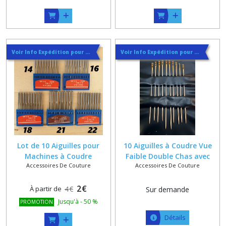
Voir Info Expédition pour Régler les Frais de Port au Meilleur Prix , En haut d'ecran à Droite
Voir Info Expédition pour Régler les Frais de Port au Meilleur Prix , En haut d'ecran à Droite
Lot de 10 Aiguilles pour
10 Aiguilles à Coudre Vue
Machines à Coudre
Faible Double Chas avec
Accessoires De Couture
Accessoires De Couture
Industrielles 14 , 16 , 18 , 19
Passage du Fil sans Enfilage
, 21 , 22
2
€
À partir de
4
€
Sur demande
Jusqu'à
-
50
%
PROMOTION
Détails