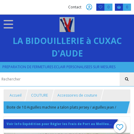
Contact
0
0
LA BIDOUILLERIE à CUXAC
D'AUDE
PREPARATION DE FERMETURES ECLAIR PERSONALISEES SUR MESURES
Accueil
COUTURE
Accessoires de couture
Boite de 10 Aiguilles machine a talon plats jersey / aiguilles jean /
aiguilles cuir
Voir Info Expédition pour Régler les Frais de Port au Meilleur Prix , En haut d'ecran à Droite