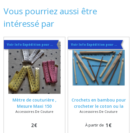
Vous pourriez aussi être
intéressé par
Voir Info Expédition pour Régler les Frais de Port au Meilleur Prix , En haut d'ecran à Droite
Voir Info Expédition pour Régler les Frais de Port au Meilleur Prix , En haut d'ecran à Droite
Mètre de couturière ,
Crochets en bambou pour
Mesure Maxi 150
crocheter le coton ou la
Accessoires De Couture
Accessoires De Couture
Centimètres ou 60 Pouces
laine , tailles 5 , 6 , 7 , 8 , 9 ,
10 , 11 , 12 , 14 , 16
2
€
1
€
À partir de