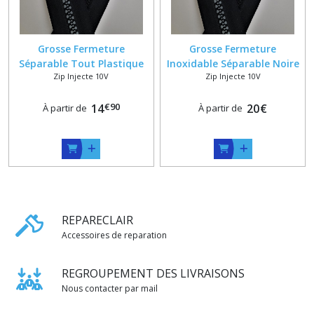
Grosse Fermeture
Grosse Fermeture
Séparable Tout Plastique
Inoxidable Séparable Noire
Zip Injecte 10V
Zip Injecte 10V
YKK 10V Noire ou Blanche
ou Blanche YKK 10V Grande
sur Mesure de 61 à 100 cm
Longueur Jusqu'à 5 mètres
€
90
14
20
€
À partir de
À partir de
REPARECLAIR
Accessoires de reparation
REGROUPEMENT DES LIVRAISONS
Nous contacter par mail