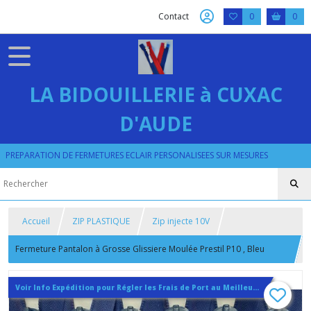
Contact
0
0
LA BIDOUILLERIE à CUXAC
D'AUDE
PREPARATION DE FERMETURES ECLAIR PERSONALISEES SUR MESURES
Accueil
ZIP PLASTIQUE
Zip injecte 10V
Fermeture Pantalon à Grosse Glissiere Moulée Prestil P10 , Bleu
Marine Grosses dents Plastiques 15 cm
Voir Info Expédition pour Régler les Frais de Port au Meilleur Prix , En haut d'ecran à Droite