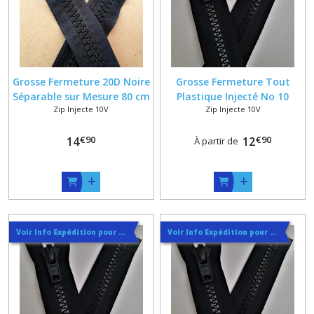
Grosse Fermeture 20D Noire
Grosse Fermeture Tout
Séparable sur Mesure 80 cm
Plastique Injecté No 10
Zip Injecte 10V
Zip Injecte 10V
Max
Noire Séparable sur Mesure
jusqu'à 60 cm
€
90
€
90
14
12
À partir de
Voir Info Expédition pour Régler les Frais de Port au Meilleur Prix , En haut d'ecran à Droite
Voir Info Expédition pour Régler les Frais de Port au Meilleur Prix , En haut d'ecran à Droite