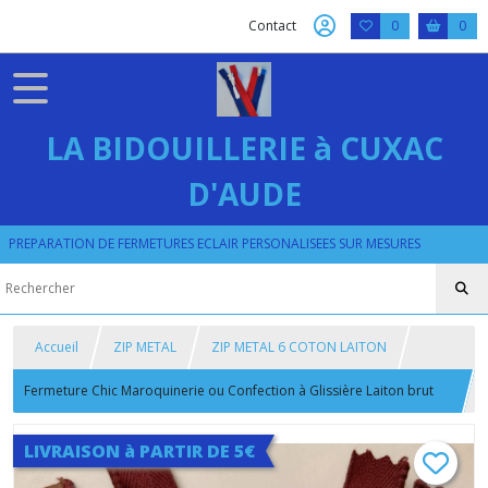
Contact
0
0
LA BIDOUILLERIE à CUXAC
D'AUDE
PREPARATION DE FERMETURES ECLAIR PERSONALISEES SUR MESURES
Accueil
ZIP METAL
ZIP METAL 6 COTON LAITON
Fermeture Chic Maroquinerie ou Confection à Glissière Laiton brut
ou satiné sur Ruban Coton Bordeaux
LIVRAISON à PARTIR DE 5€