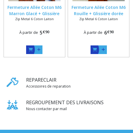
Fermeture Allée Coton M6
Fermeture Ailée Coton M6
Marron Glacé + Glissière
Rouille + Glissière dorée
Zip Metal 6 Coton Laiton
Zip Metal 6 Coton Laiton
dorée satinée ou vieux
satinée ou vieux laiton sur
laiton sur Mesure 58 Max
Mesure
€
90
€
90
5
6
À partir de
À partir de
REPARECLAIR
Accessoires de reparation
REGROUPEMENT DES LIVRAISONS
Nous contacter par mail