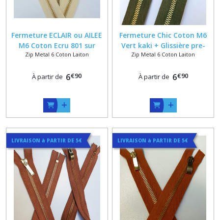
Fermeture ECLAIR ou AILEE
Fermeture Chic Coton M6
M6 Coton Ecru 801 sur
Vert kaki + Glissière pre-
Zip Metal 6 Coton Laiton
Zip Metal 6 Coton Laiton
Mesure 72 Max + Glissiere
polie dorée sur Mesure 56
Canon de Fusil , Vieux
Max
€
90
€
90
Laiton ou Doré
6
6
À partir de
À partir de
LIVRAISON à PARTIR DE 5€
LIVRAISON à PARTIR DE 5€