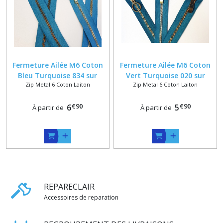
Fermeture Ailée M6 Coton
Fermeture Ailée M6 Coton
Bleu Turquoise 834 sur
Vert Turquoise 020 sur
Zip Metal 6 Coton Laiton
Zip Metal 6 Coton Laiton
Mesure 55 Max + Finition
Mesure 55 Max + Finition
Bronze , Or ou Doré Poli
Bronze , Or ou Doré Poli
€
90
€
90
6
5
À partir de
À partir de
REPARECLAIR
Accessoires de reparation