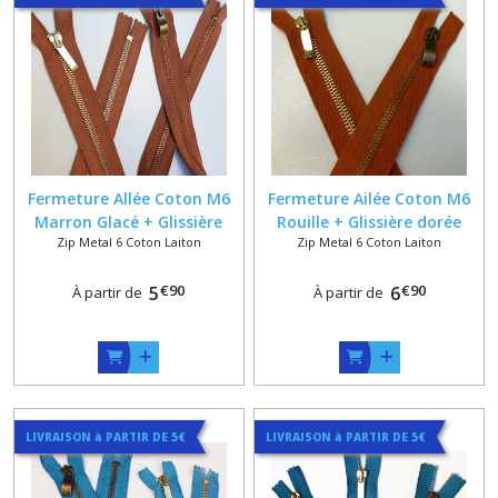
Fermeture Allée Coton M6
Fermeture Ailée Coton M6
Marron Glacé + Glissière
Rouille + Glissière dorée
Zip Metal 6 Coton Laiton
Zip Metal 6 Coton Laiton
dorée satinée ou vieux
satinée ou vieux laiton sur
laiton sur Mesure 58 Max
Mesure
€
90
€
90
5
6
À partir de
À partir de
LIVRAISON à PARTIR DE 5€
LIVRAISON à PARTIR DE 5€