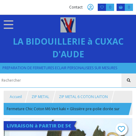
Contact
0
0
LA BIDOUILLERIE à CUXAC
D'AUDE
PREPARATION DE FERMETURES ECLAIR PERSONALISEES SUR MESURES
Accueil
ZIP METAL
ZIP METAL 6 COTON LAITON
Fermeture Chic Coton M6 Vert kaki + Glissière pre-polie dorée sur
Mesure 56 Max
LIVRAISON à PARTIR DE 5€