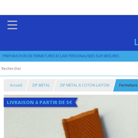
PREPARATION DE FERMETURES ECLAIR PERSONALISEES SUR MESURES
Accueil
ZIP METAL
ZIP METAL 6 COTON LAITON
Fermeture 
LIVRAISON à PARTIR DE 5€