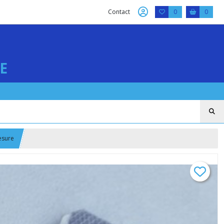
Contact
0
0
E
esure