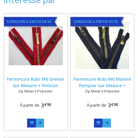
LIVRAISON à PARTIR DE 5€
LIVRAISON à PARTIR DE 5€
Fermeture Rubi M6 Grenat
Fermeture Rubi M6 Marine
sur Mesure + Finition
Pompier sur Mesure +
Zip Metal 6 Polyester
Zip Metal 6 Polyester
Bronze , Vieux Laiton , Or
Finition Bronze , Vieux
ou Doré Poli
Laiton , Or ou Doré Poli
€
90
€
90
3
3
À partir de
À partir de