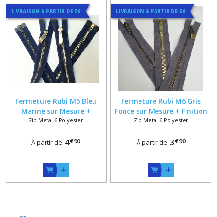
LIVRAISON à PARTIR DE 5€
LIVRAISON à PARTIR DE 5€
Fermeture Rubi M6 Bleu
Fermeture Rubi M6 Gris
Marine sur Mesure +
Foncé sur Mesure + Finition
Zip Metal 6 Polyester
Zip Metal 6 Polyester
Finition Vieux laiton , Or ou
Bronze , Vieux Laiton , Or
Doré Poli
ou Doré Poli
€
90
€
90
4
3
À partir de
À partir de