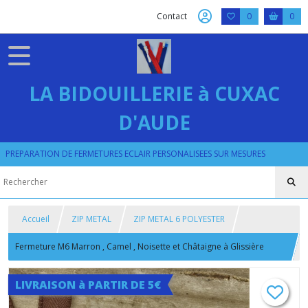
Contact
0
0
LA BIDOUILLERIE à CUXAC
D'AUDE
PREPARATION DE FERMETURES ECLAIR PERSONALISEES SUR MESURES
Accueil
ZIP METAL
ZIP METAL 6 POLYESTER
Fermeture M6 Marron , Camel , Noisette et Châtaigne à Glissière
Vieux Laiton ou Doré Satiné 6 mm sur Mesure
LIVRAISON à PARTIR DE 5€