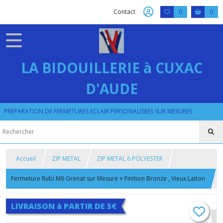
Contact
0
0
LA BIDOUILLERIE à CUXAC
D'AUDE
PREPARATION DE FERMETURES ECLAIR PERSONALISEES SUR MESURES
Accueil
ZIP METAL
ZIP METAL 6 POLYESTER
Fermeture Rubi M6 Grenat sur Mesure + Finition Bronze , Vieux Laiton
, Or ou Doré Poli
LIVRAISON à PARTIR DE 5€