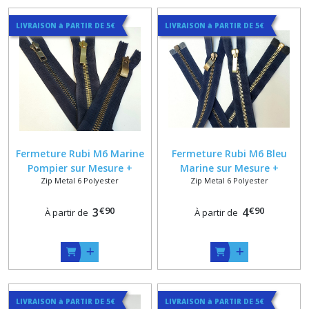
LIVRAISON à PARTIR DE 5€
LIVRAISON à PARTIR DE 5€
Fermeture Rubi M6 Marine
Fermeture Rubi M6 Bleu
Pompier sur Mesure +
Marine sur Mesure +
Zip Metal 6 Polyester
Zip Metal 6 Polyester
Finition Bronze , Vieux
Finition Vieux laiton , Or ou
Laiton , Or ou Doré Poli
Doré Poli
€
90
€
90
3
4
À partir de
À partir de
LIVRAISON à PARTIR DE 5€
LIVRAISON à PARTIR DE 5€