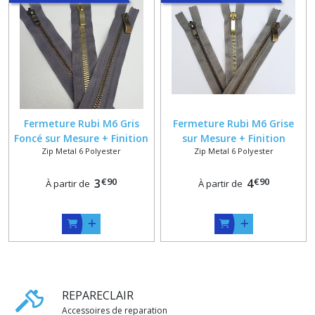
Fermeture Rubi M6 Gris
Fermeture Rubi M6 Grise
Foncé sur Mesure + Finition
sur Mesure + Finition
Zip Metal 6 Polyester
Zip Metal 6 Polyester
Bronze , Vieux Laiton , Or
Bronze , Vieux Laiton , Or
ou Doré Poli
ou Doré Poli
€
90
€
90
3
4
À partir de
À partir de
REPARECLAIR
Accessoires de reparation