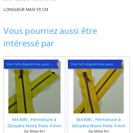
LONGUEUR MAXI 59 CM
Vous pourriez aussi être
intéressé par
Voir Info Expédition pour Régler les Frais de Port au Meilleur Prix , En haut d'ecran à Droite
Voir Info Expédition pour Régler les Frais de Port au Meilleur Prix , En haut d'ecran à Droite
M4 RIRI , Fermeture à
M4 RIRI , Fermeture à
Glissière Noire Polie 4 mm
Glissière Noire Polie 4 mm
Zip Metal Riri
Zip Metal Riri
sur Ruban Jaune Anis Coton
sur Ruban Jaune Coton