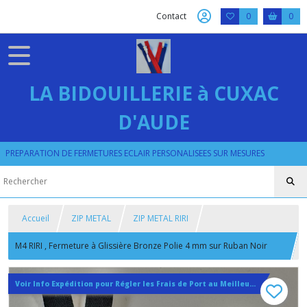
Contact
0
0
LA BIDOUILLERIE à CUXAC
D'AUDE
PREPARATION DE FERMETURES ECLAIR PERSONALISEES SUR MESURES
Accueil
ZIP METAL
ZIP METAL RIRI
M4 RIRI , Fermeture à Glissière Bronze Polie 4 mm sur Ruban Noir
Coton Polyester de 20 à 35 cm
Voir Info Expédition pour Régler les Frais de Port au Meilleur Prix , En haut d'ecran à Droite