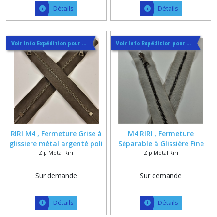
Détails
Détails
Voir Info Expédition pour Régler les Frais de Port au Meilleur Prix , En haut d'ecran à Droite
Voir Info Expédition pour Régler les Frais de Port au Meilleur Prix , En haut d'ecran à Droite
RIRI M4 , Fermeture Grise à
M4 RIRI , Fermeture
glissiere métal argenté poli
Séparable à Glissière Fine
Zip Metal Riri
Zip Metal Riri
sur ruban coton polyester
Polie de 4 mm sur Ruban
maxi 15 cm
Gris Clair , Longueur sur
mesure maxi 50 cm
Sur demande
Sur demande
Détails
Détails