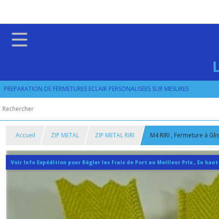
PREPARATION DE FERMETURES ECLAIR PERSONALISEES SUR MESURES
Accueil
ZIP METAL
ZIP METAL RIRI
M4 RIRI , Fermeture à Gl
Voir Info Expédition pour Régler les Frais de Port au Meilleur Prix , En haut