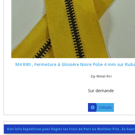
M4 RIRI , Fermeture à Glissière Noire Polie 4 mm sur Ru
Zip Metal Riri
Sur demande
Détails
Voir Info Expédition pour Régler les Frais de Port au Meilleur Prix , En hau