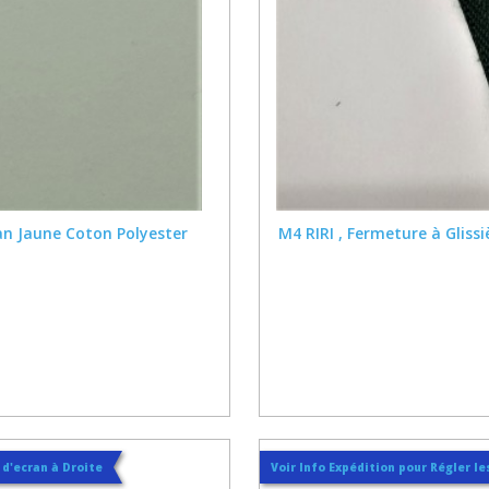
ban Jaune Coton Polyester
M4 RIRI , Fermeture à Gliss
t d'ecran à Droite
Voir Info Expédition pour Régler les