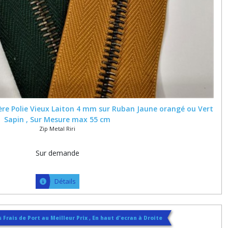
ière Polie Vieux Laiton 4 mm sur Ruban Jaune orangé ou Vert
Sapin , Sur Mesure max 55 cm
Zip Metal Riri
Sur demande
Détails
 Frais de Port au Meilleur Prix , En haut d'ecran à Droite