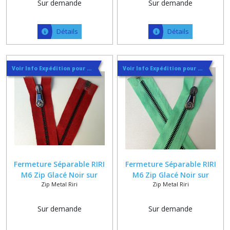
Sur demande
Sur demande
Détails
Détails
Voir Info Expédition pour Régler les Frais de Port au Meilleur Prix , En haut d'ecran à Droite
Voir Info Expédition pour Régler les Frais de Port au Meilleur Prix , En haut d'ecran à Droite
Fermeture Séparable RIRI
Fermeture Séparable RIRI
M6 Zip Glacé Noir sur
M6 Zip Glacé Noir sur
Zip Metal Riri
Zip Metal Riri
Ruban Polycoton Grenat +
Ruban Polycoton Vert +
Curseur MRS Tête de Cheval
Curseur MRS Tête de Cheval
Sur demande
Sur demande