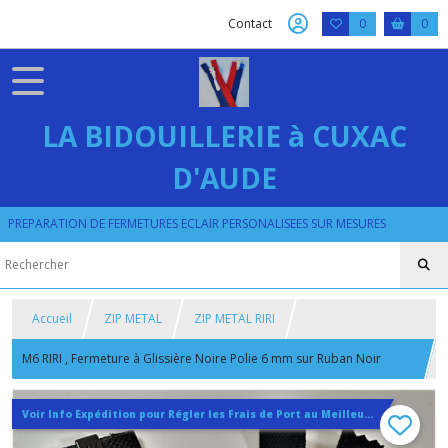
Contact
0
0
LA BIDOUILLERIE à CUXAC
D'AUDE
PREPARATION DE FERMETURES ECLAIR PERSONALISEES SUR MESURES
Accueil
ZIP METAL
ZIP METAL RIRI
M6 RIRI , Fermeture à Glissière Noire Polie 6 mm sur Ruban Noir
Coton Polyester de 20 à 50 cm
Voir Info Expédition pour Régler les Frais de Port au Meilleur Prix , En haut d'ecran à Droite