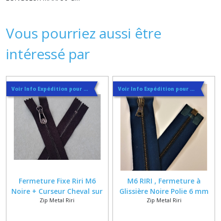
Vous pourriez aussi être
intéressé par
Voir Info Expédition pour Régler les Frais de Port au Meilleur Prix , En haut d'ecran à Droite
Voir Info Expédition pour Régler les Frais de Port au Meilleur Prix , En haut d'ecran à Droite
Fermeture Fixe Riri M6
M6 RIRI , Fermeture à
Noire + Curseur Cheval sur
Glissière Noire Polie 6 mm
Zip Metal Riri
Zip Metal Riri
Mesure jusqu'à 20 cm
sur Ruban Bleu foncé Coton
Polyester de 20 à 65 cm