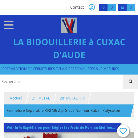
Contact
0
0
LA BIDOUILLERIE à CUXAC
D'AUDE
PREPARATION DE FERMETURES ECLAIR PERSONALISEES SUR MESURES
Accueil
ZIP METAL
ZIP METAL RIRI
Fermeture Séparable RIRI M6 Zip Glacé Noir sur Ruban Polycoton
Grenat + Curseur MRS Tête de Cheval
Voir Info Expédition pour Régler les Frais de Port au Meilleur Prix , En haut d'ecran à Droite