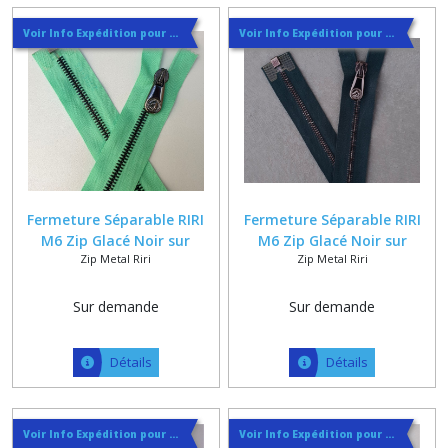
Voir Info Expédition pour Régler les Frais de Port au Meilleur Prix , En haut d'ecran à Droite
Voir Info Expédition pour Régler les Frais de Port au Meilleur Prix , En haut d'ecran à Droite
Fermeture Séparable RIRI
Fermeture Séparable RIRI
M6 Zip Glacé Noir sur
M6 Zip Glacé Noir sur
Zip Metal Riri
Zip Metal Riri
Ruban Polycoton Vert +
Ruban Polycoton Vert Foncé
Curseur MRS Tête de Cheval
+ Curseur MRS Tête de
Cheval
Sur demande
Sur demande
Détails
Détails
Voir Info Expédition pour Régler les Frais de Port au Meilleur Prix , En haut d'ecran à Droite
Voir Info Expédition pour Régler les Frais de Port au Meilleur Prix , En haut d'ecran à Droite