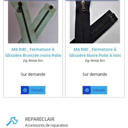
M6 RIRI , Fermeture à
M6 RIRI , Fermeture à
Glissière Bronzée noire Polie
Glissière Noire Polie 6 mm
Zip Metal Riri
Zip Metal Riri
6 mm sur Ruban Vert d'eau
sur Ruban Marine Pompier
Coton Polyester de 51 à 68
Coton Polyester de 20 à 60
cm
cm
Sur demande
Sur demande
Détails
Détails
REPARECLAIR
Accessoires de reparation