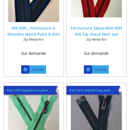
M6 RIRI , Fermeture à
Fermeture Séparable RIRI
Glissière Noire Polie 6 mm
M6 Zip Glacé Noir sur
Zip Metal Riri
Zip Metal Riri
sur Ruban Bleu foncé Coton
Ruban Polycoton Grenat +
Polyester de 20 à 65 cm
Curseur MRS Tête de Cheval
Sur demande
Sur demande
Détails
Détails
Voir Info Expédition pour Régler les Frais de Port au Meilleur Prix , En haut d'ecran à Droite
Voir Info Expédition pour Régler les Frais de Port au Meilleur Prix , En haut d'ecran à Droite