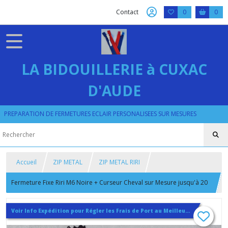
Contact
0
0
LA BIDOUILLERIE à CUXAC
D'AUDE
PREPARATION DE FERMETURES ECLAIR PERSONALISEES SUR MESURES
Accueil
ZIP METAL
ZIP METAL RIRI
Fermeture Fixe Riri M6 Noire + Curseur Cheval sur Mesure jusqu'à 20
cm
Voir Info Expédition pour Régler les Frais de Port au Meilleur Prix , En haut d'ecran à Droite