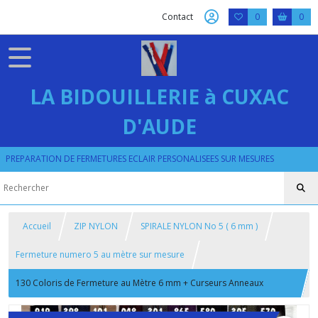
Contact
0
0
LA BIDOUILLERIE à CUXAC
D'AUDE
PREPARATION DE FERMETURES ECLAIR PERSONALISEES SUR MESURES
Accueil
ZIP NYLON
SPIRALE NYLON No 5 ( 6 mm )
Fermeture numero 5 au mètre sur mesure
130 Coloris de Fermeture au Mètre 6 mm + Curseurs Anneaux
argentés , dorés , vieux laiton ou argent noir