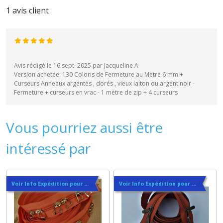
1 avis client
Avis rédigé le 16 sept. 2025 par Jacqueline A
Version achetée: 130 Coloris de Fermeture au Mètre 6 mm +
Curseurs Anneaux argentés , dorés , vieux laiton ou argent noir -
Fermeture + curseurs en vrac - 1 mètre de zip + 4 curseurs
Vous pourriez aussi être
intéressé par
Voir Info Expédition pour Régler les Frais de Port au Meilleur Prix , En haut d'ecran à Droite
Voir Info Expédition pour Régler les Frais de Port au Meilleur Prix , En haut d'ecran à Droite