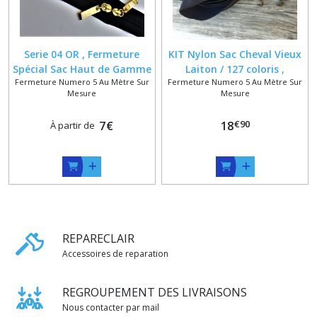
Serie 04 OR , Fermeture
KIT Nylon Sac Cheval Vieux
Spécial Sac Haut de Gamme
Laiton / 127 coloris ,
Fermeture Numero 5 Au Mètre Sur
Fermeture Numero 5 Au Mètre Sur
, Glissière 6 mm , Double
Fermeture au Mètre Nylon
Mesure
Mesure
Curseurs Massifs Dorés
6 mm + Curseurs Massifs
Brillants , Sur Mesure
Libres
€
90
7
€
18
À partir de
REPARECLAIR
Accessoires de reparation
REGROUPEMENT DES LIVRAISONS
Nous contacter par mail