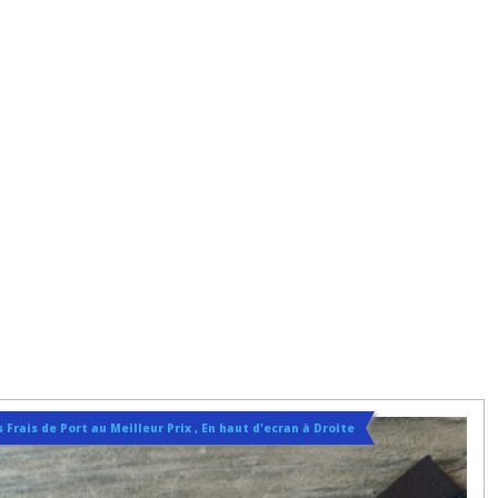
 Frais de Port au Meilleur Prix , En haut d'ecran à Droite