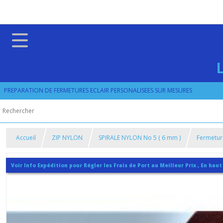
PREPARATION DE FERMETURES ECLAIR PERSONALISEES SUR MESURES
Accueil
ZIP NYLON
SPIRALE NYLON No 5 ( 6 mm )
Fermetur
Voir Info Expédition pour Régler les Frais de Port au Meilleur Prix , En haut