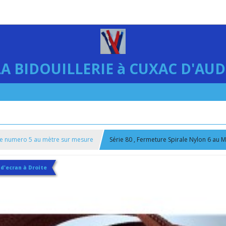
LA BIDOUILLERIE à CUXAC D'AUD
e numero 5 au mètre sur mesure
Série 80 , Fermeture Spirale Nylon 6 au 
 d'ecran à Droite