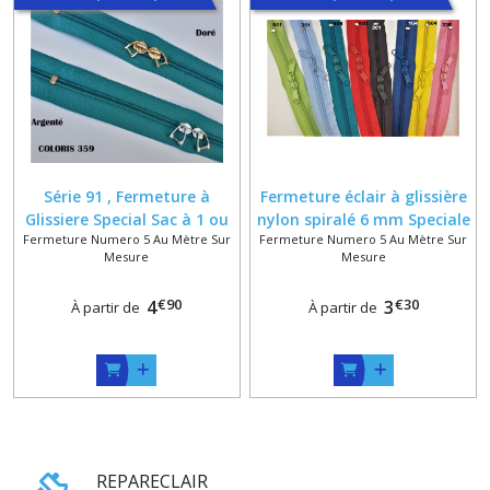
Série 91 , Fermeture à
Fermeture éclair à glissière
Glissiere Special Sac à 1 ou
nylon spiralé 6 mm Speciale
Fermeture Numero 5 Au Mètre Sur
Fermeture Numero 5 Au Mètre Sur
Double Curseurs Anneaux
sac 1 Curseur ou Double
Mesure
Mesure
Dorés ou Argentés , Sur
Curseurs Dos à Dos ,
Mesure
Longueur sur mesure
€
90
€
30
4
3
À partir de
À partir de
REPARECLAIR