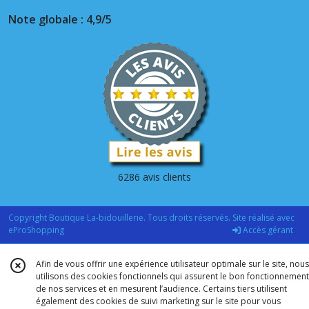
Note globale : 4,9/5
6286 avis clients
Copyright Boutique La-bidouillerie. Tous droits réservés. Site réalisé avec
eProShopping
Accès gérant
Afin de vous offrir une expérience utilisateur optimale sur le site, nous
utilisons des cookies fonctionnels qui assurent le bon fonctionnement
de nos services et en mesurent l’audience. Certains tiers utilisent
également des cookies de suivi marketing sur le site pour vous