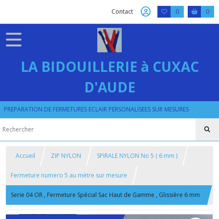
Contact
0
0
LA BIDOUILLERIE à CUXAC
D'AUDE
PREPARATION DE FERMETURES ECLAIR PERSONALISEES SUR MESURES
Accueil
ZIP NYLON
SPIRALE NYLON No 5 ( 6 mm )
Fermeture numero 5 au mètre sur mesure
Serie 04 OR , Fermeture Spécial Sac Haut de Gamme , Glissière 6 mm
, Double Curseurs Massifs Dorés Brillants , Sur Mesure